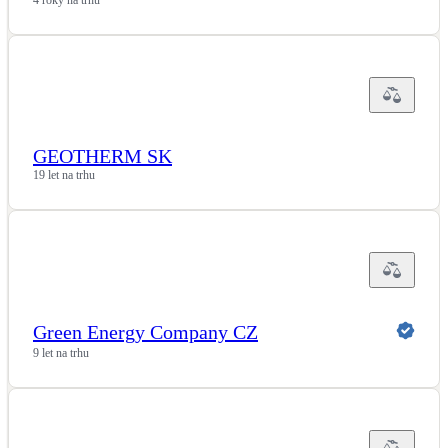
Kotle
Hlavní zdroje vytápění
Bateriové úložiště
Pouze velké BESS
GEOTHERM SK
19 let na trhu
Novostavby
Stínicí technika
Žaluzie, markýzy, pergoly
Rekuperace tepla odpadní vody
Green Energy Company CZ
Šedá i černá odpadní voda
9 let na trhu
Kamna / krby
Doplňkové zdroje vytápění