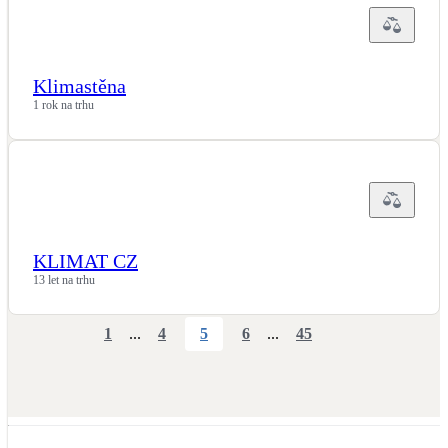
Klimastěna
1 rok na trhu
KLIMAT CZ
13 let na trhu
1
...
4
5
6
...
45