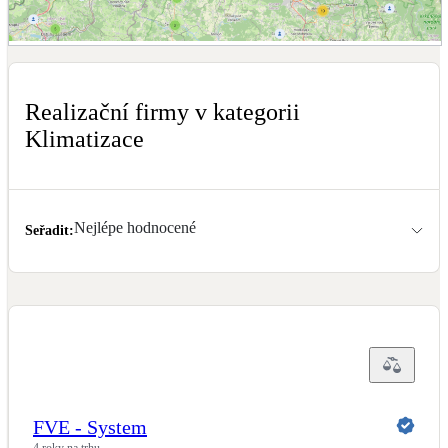
Dotační, energetické služby
Zobrazit mapu realizačních firem
Solární termický systém
Na přípravu teplé vody i přitápění
Realizační firmy v kategorii
Klimatizace
Klimatizace
Tepelná čerpadla na chlazení
Nejlépe hodnocené
Větrání s rekuperací
Seřadit
:
Teplovzdušné vytápění
Okna / dveře
Balkonové sestavy
Rekonstrukce
FVE - System
4 roky na trhu