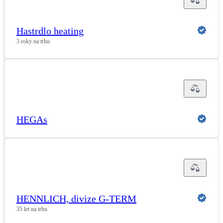
LED osvětlení
Vnitřní i venkovní
Hastrdlo heating
3 roky na trhu
Retence deštové vody
Akumulace dešťovky
NEW
Zelená střecha
Vegetační střechy
HEGAs
NEW
Větrné elektrárny
Malé i velké turbíny
HENNLICH, divize G-TERM
35 let na trhu