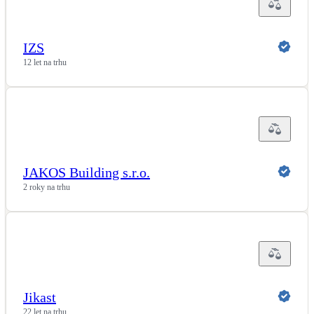
IZS
12 let na trhu
JAKOS Building s.r.o.
2 roky na trhu
Jikast
22 let na trhu