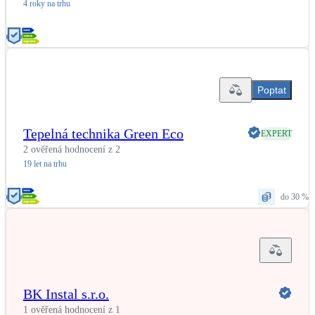
4 roky na trhu
LED osvětlení
Vnitřní i venkovní
Retence deštové vody
Poptat
Akumulace dešťovky
Tepelná technika Green Eco
EXPERT
NEW
Zelená střecha
Vegetační střechy
2 ověřená hodnocení z 2
19 let na trhu
NEW
Větrné elektrárny
do 30 %
Malé i velké turbíny
BK Instal s.r.o.
1 ověřená hodnocení z 1