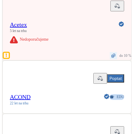
Acetex
5 let na trhu
Nedoporučujeme
do 10 %
Poptat
ACOND
EDU
22 let na trhu