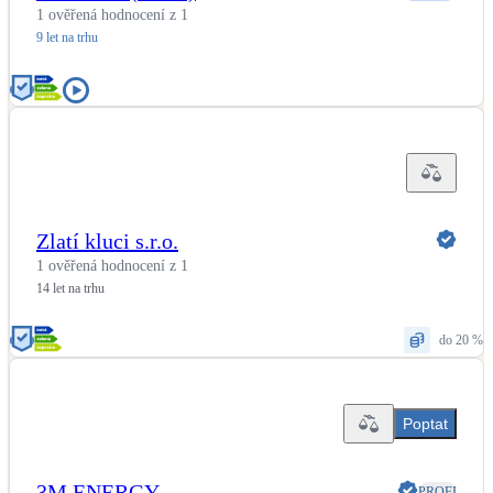
1 ověřená hodnocení z 1
9 let na trhu
Zlatí kluci s.r.o.
1 ověřená hodnocení z 1
14 let na trhu
do 20 %
Poptat
3M ENERGY
PROFI