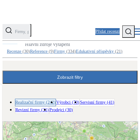
Přidat recenzi
Realizační firmy v kategorii Kotle
Hlavní zdroje vytápění
Kategorie
Recenze
(
30
)
Reference
(
9
)
Firmy
(
334
)
Edukativní příspěvky
(
21
)
Fotovoltaika
Solární ohřev vody
Zobrazit filtry
Tepelná čerpadla
Klimatizace pro vytápění
Realizační firmy
(
242
)
Výrobci
(
70
)
Servisní firmy
(
41
)
Revizní firmy
(
31
)
Prodejci
(
30
)
Zateplení
Obálka budovy