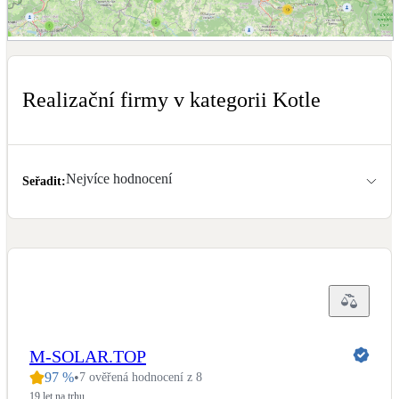
Dotační, energetické služby
Zobrazit mapu realizačních firem
Solární termický systém
Na přípravu teplé vody i přitápění
Realizační firmy v kategorii Kotle
Klimatizace
Tepelná čerpadla na chlazení
Nejvíce hodnocení
Seřadit
:
Větrání s rekuperací
Teplovzdušné vytápění
Okna / dveře
Balkonové sestavy
Rekonstrukce
M-SOLAR.TOP
97
%
•
7 ověřená hodnocení z 8
19 let na trhu