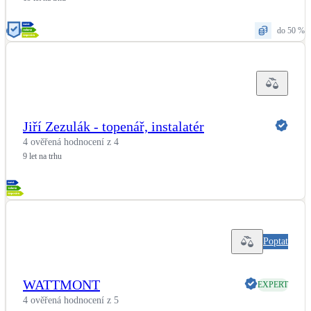
Kotle
Hlavní zdroje vytápění
do 50 %
Bateriové úložiště
Pouze velké BESS
Jiří Zezulák - topenář, instalatér
Novostavby
4 ověřená hodnocení z 4
9 let na trhu
Stínicí technika
Žaluzie, markýzy, pergoly
Rekuperace tepla odpadní vody
Šedá i černá odpadní voda
Poptat
Kamna / krby
WATTMONT
EXPERT
Doplňkové zdroje vytápění
4 ověřená hodnocení z 5