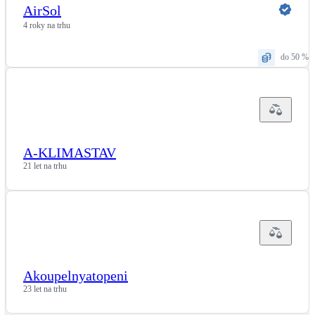
AirSol
4 roky na trhu
do 50 %
A-KLIMASTAV
21 let na trhu
Akoupelnyatopeni
23 let na trhu