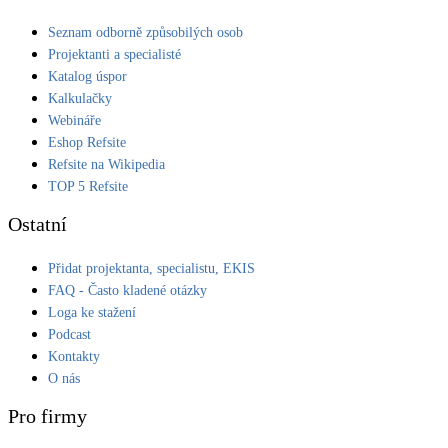
Kotle
Seznam odborně způsobilých osob
Hlavní zdroje vytápění
Projektanti a specialisté
Katalog úspor
Bateriové úložiště
Kalkulačky
Pouze velké BESS
Webináře
Eshop Refsite
Refsite na Wikipedia
Novostavby
TOP 5 Refsite
Ostatní
Stínicí technika
Žaluzie, markýzy, pergoly
Přidat projektanta, specialistu, EKIS
FAQ - Často kladené otázky
Loga ke stažení
Rekuperace tepla odpadní vody
Podcast
Šedá i černá odpadní voda
Kontakty
O nás
Kamna / krby
Pro firmy
Doplňkové zdroje vytápění