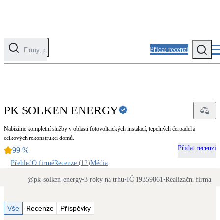
Přidat recenzi
Kategorie
Fotovoltaika
PK SOLKEN ENERGY
Solární ohřev vody
Nabízíme kompletní služby v oblasti fotovoltaických instalací, tepelných čerpadel a
celkových rekonstrukcí domů.
Tepelná čerpadla
Přidat recenzi
99
%
Klimatizace pro vytápění
Přehled
O firmě
Recenze
(
12
)
Média
Zateplení
@
pk-solken-energy
•
3 roky na trhu
•
IČ 19359861
•
Realizační firma
Obálka budovy
Vše
Recenze
Příspěvky