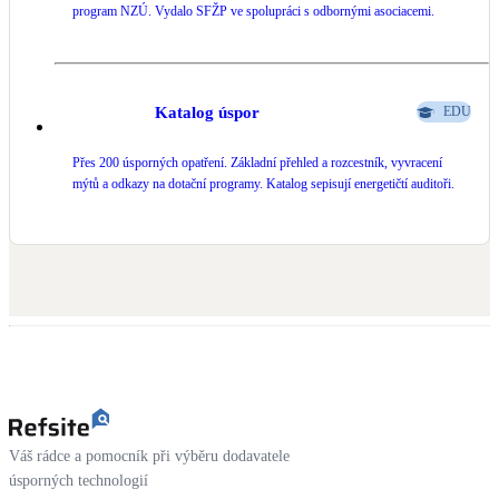
program NZÚ. Vydalo SFŽP ve spolupráci s odbornými asociacemi.
Katalog úspor
EDU
Přes 200 úsporných opatření. Základní přehled a rozcestník, vyvracení
mýtů a odkazy na dotační programy. Katalog sepisují energetičtí auditoři.
Váš rádce a pomocník při výběru dodavatele
úsporných technologií