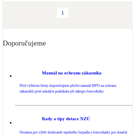
Návrh hřiště: 
hřiště.cz
Altán: 
StaVBa Praha
 .

1
technologie fontány: 
KUNEŠ fontány
 .

Video: 
https://www.youtube.com/watch?v=0p54FK6-XBs
Doporučujeme
Zdroj: 
https://www.waltrovka-work.cz/cs/o-projektu
#bytovydum
#praha
#2023
#fve
#administrativniprostory
#historie
#detskehriste
#park
Manuál na ochranu zákazníka
Před výběrem firmy doporučujeme přečíst manuál MPO na ochranu
zákazníků proti nekalým praktikám při nákupu fotovoltaiky.
Rady a tipy dotace NZÚ
Desatera pro výběr dodavatele tepelného čerpadla a fotovoltaiky pro dotační