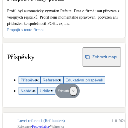
Dotační, energetické služby
Profil byl automaticky vytvořen Refsite. Data o firmě jsou převzata z
veřejných rejstříků. Profil není momentálně spravován, potvrzen ani
Solární termický systém
přidružen ke společnosti POHL cz, a.s.
Na přípravu teplé vody i přitápění
Propojit s touto firmou
Klimatizace
Tepelná čerpadla na chlazení
Příspěvky
Zobrazit mapu
Větrání s rekuperací
Teplovzdušné vytápění
Příspěvek
Reference
Edukativní příspěvek
Okna / dveře
Nabídka
Událost
#historie
Balkonové sestavy
Rekonstrukce
Lovci referencí (Ref hunters)
1. 8. 2024
Reference
•
Fotovoltaika
•
Waltrovka