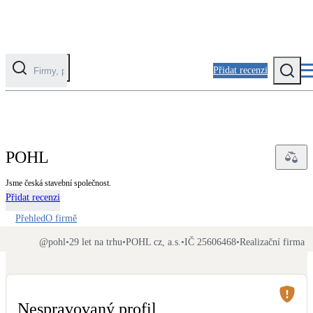
Přidat recenzi
Kategorie
Fotovoltaika
POHL
Solární ohřev vody
Jsme česká stavební společnost.
Přidat recenzi
Tepelná čerpadla
Klimatizace pro vytápění
Přehled
O firmě
@
pohl
•
29 let na trhu
•
POHL cz, a.s.
•
IČ 25606468
•
Realizační firma
Zateplení
Obálka budovy
Nespravovaný profil