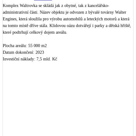
Kotle
Komplex Waltrovka se skládá jak z obytné, tak z kancelářsko-
Hlavní zdroje vytápění
administrativní části. Název objektu je odvozen z bývalé továrny Walter 
Engines, která sloužila pro výrobu automobilů a leteckých motorů a která 
na tomto místě dříve stála. Klidovou oázu dotvářejí i parky a dětská hřiště, 
Bateriové úložiště
které podtrhují celkový dojem areálu. 

Pouze velké BESS
Plocha areálu: 55 000 m2

Datum dokončení: 2023

Novostavby
Investiční náklady: 7,5 mld. Kč

Získaná ocenění: 

Stínicí technika
1.místo Nejlepší z realit 2017

Žaluzie, markýzy, pergoly
Realizační firmy budovy: 

Investor: 
PENTA
 .

Rekuperace tepla odpadní vody
Šedá i černá odpadní voda
Architekti objektu: 
ADR
 , 
CHYBIK + KRISTOF
 , 
RUDIŠ - RUDIŠ 
architekti
 , 
JAKUB CIGLER ARCHITEKTI
 , 
CASUA
 , 
Ark Arhitektura 
Krušec
 , 
Atelier Krátký
STOPRO
Kamna / krby
Sochy: 
David Černý
Doplňkové zdroje vytápění
Realizace omítek s materiály od firmy 
Cemix
 , 
TIMO profistavby
 .
