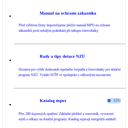
Manuál na ochranu zákazníka
Před výběrem firmy doporučujeme přečíst manuál MPO na ochranu
zákazníků proti nekalým praktikám při nákupu fotovoltaiky.
Rady a tipy dotace NZÚ
Desatera pro výběr dodavatele tepelného čerpadla a fotovoltaiky pro dotační
program NZÚ. Vydalo SFŽP ve spolupráci s odbornými asociacemi.
Katalog úspor
EDU
Přes 200 úsporných opatření. Základní přehled a rozcestník, vyvracení
mýtů a odkazy na dotační programy. Katalog sepisují energetičtí auditoři.