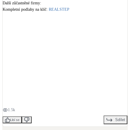
Další zůčastněné firmy:

Kotle
Kompletní podlahy na klíč: 
REALSTEP
Hlavní zdroje vytápění
#podlahovevytapeni
#tepelnacerpadla
#vzduch-voda
#2018
Bateriové úložiště
Pouze velké BESS
Novostavby
Stínicí technika
Žaluzie, markýzy, pergoly
+
3
Rekuperace tepla odpadní vody
Šedá i černá odpadní voda
1.5k
Kamna / krby
Sdílet
Libí se
Doplňkové zdroje vytápění