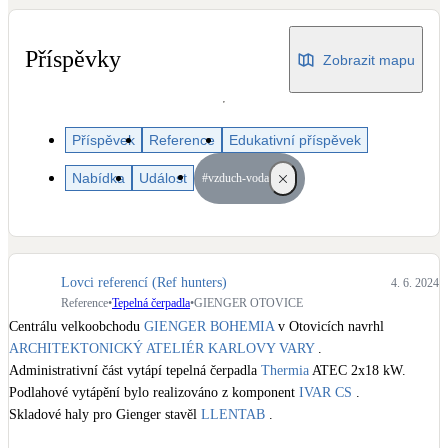
Dotační, energetické služby
Příspěvky
Zobrazit mapu
Solární termický systém
Na přípravu teplé vody i přitápění
Příspěvek
Reference
Edukativní příspěvek
Klimatizace
Tepelná čerpadla na chlazení
Nabídka
Událost
#vzduch-voda
Větrání s rekuperací
Teplovzdušné vytápění
Lovci referencí (Ref hunters)
4. 6. 2024
Reference
•
Tepelná čerpadla
•
GIENGER OTOVICE
Okna / dveře
Centrálu velkoobchodu 
GIENGER BOHEMIA
 v Otovicích navrhl 
Balkonové sestavy
ARCHITEKTONICKÝ ATELIÉR KARLOVY VARY
 .

Administrativní část vytápí tepelná čerpadla 
Thermia
 ATEC 2x18 kW.

Podlahové vytápění bylo realizováno z komponent 
IVAR CS
 .

Rekonstrukce
Skladové haly pro Gienger stavěl 
LLENTAB
 .
