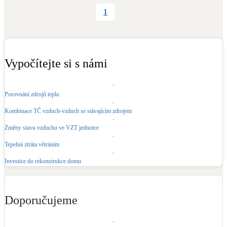
1
LED osvětlení
Vnitřní i venkovní
Retence deštové vody
Vypočítejte si s námi
Akumulace dešťovky
Porovnání zdrojů tepla
NEW
Zelená střecha
Vegetační střechy
Kombinace TČ vzduch-vzduch se stávajícím zdrojem
Změny stavu vzduchu ve VZT jednotce
NEW
Větrné elektrárny
Tepelná ztráta větráním
Malé i velké turbíny
Investice do rekonstrukce domu
Doporučujeme