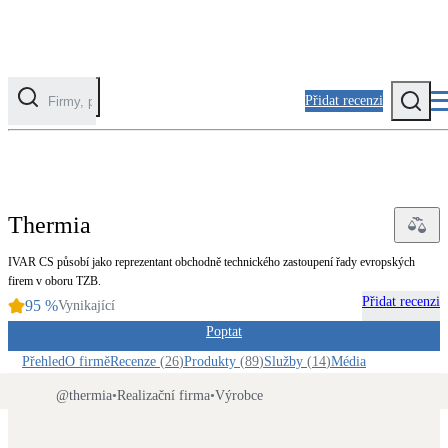
Přidat recenzi
PROFI
Kategorie
Fotovoltaika
Thermia
Solární ohřev vody
IVAR CS působí jako reprezentant obchodně technického zastoupení řady evropských
firem v oboru TZB.
Tepelná čerpadla
Přidat recenzi
95
%
Vynikající
Klimatizace pro vytápění
Poptat
Přehled
O firmě
Recenze
(
26
)
Produkty
(
89
)
Služby
(
14
)
Média
Zateplení
Obálka budovy
@
thermia
•
Realizační firma
•
Výrobce