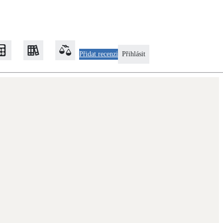
Přidat recenzi
Přihlásit
Zateplení
Obálka budovy
Klimatizace
Tepelná čerpadla na chlazení
Rekonstrukce