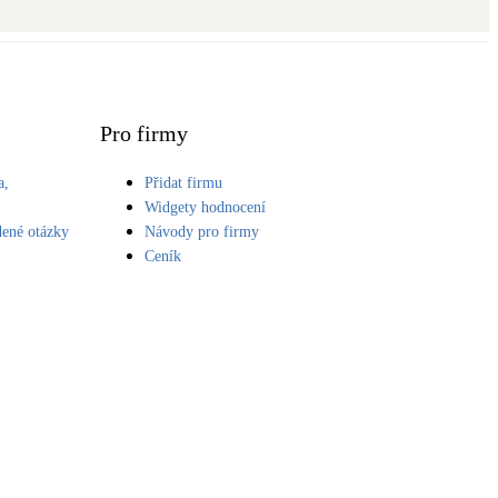
Novostavby
Kamna / krby
Doplňkové zdroje vytápění
Pro firmy
a,
Přidat firmu
NEW
Zelená střecha
S
Widgety hodnocení
Vegetační střechy
dené otázky
Návody pro firmy
Ceník