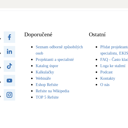
Bateriové úložiště
Pouze velké BESS
Rekuperace tepla odpadní vody
Šedá i černá odpadní voda
Doporučené
Ostatní
Seznam odborně způsobilých
Přidat projektant
Retence deštové vody
Akumulace dešťovky
osob
specialistu, EKI
Projektanti a specialisté
FAQ - Často kla
Katalog úspor
Loga ke stažení
Kalkulačky
Podcast
Webináře
Kontakty
Eshop Refsite
O nás
Refsite na Wikipedia
TOP 5 Refsite