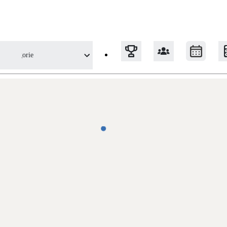
Kategorie
Tepelná čerpadla
Klimatizace pro vytápění
Solární termický systém
Na přípravu teplé vody i přitápění
Okna / dveře
Balkonové sestavy