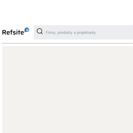
Kategorie
Fotovoltaika
Solární ohřev vody
Dotační, energetické služby
Větrání s rekuperací
Teplovzdušné vytápění