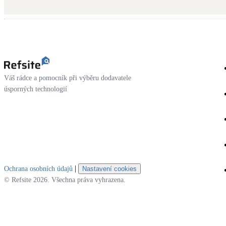
Kotle
Hlavní zdroje vytápění
Stínicí technika
Žaluzie, markýzy, pergoly
Váš rádce a pomocník při výběru dodavatele
LED osvětlení
úsporných technologií
Vnitřní i venkovní
NEW
Větrné elektrárny
Malé i velké turbíny
|
Ochrana osobních údajů
Nastavení cookies
© Refsite 2026. Všechna práva vyhrazena.