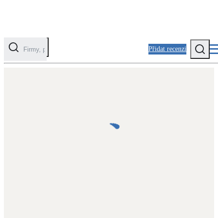
Přidat recenzi
Kategorie
Fotovoltaika
Solární ohřev vody
Tepelná čerpadla
Klimatizace pro vytápění
Zateplení
Obálka budovy