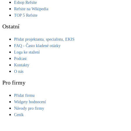
Eshop Refsite
Kotle
Refsite na Wikipedia
Hlavní zdroje vytápění
TOP 5 Refsite
Ostatní
Bateriové úložiště
Pouze velké BESS
Přidat projektanta, specialistu, EKIS
FAQ - Často kladené otázky
Loga ke stažení
Novostavby
Podcast
Kontakty
O nás
Stínicí technika
Žaluzie, markýzy, pergoly
Pro firmy
Přidat firmu
Rekuperace tepla odpadní vody
Šedá i černá odpadní voda
Widgety hodnocení
Návody pro firmy
Ceník
Kamna / krby
Doplňkové zdroje vytápění