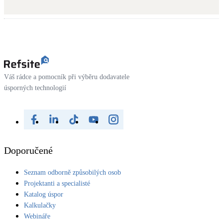
Dotační, energetické služby
Solární termický systém
Na přípravu teplé vody i přitápění
Klimatizace
Váš rádce a pomocník při výběru dodavatele
Tepelná čerpadla na chlazení
úsporných technologií
Větrání s rekuperací
Teplovzdušné vytápění
Doporučené
Okna / dveře
Balkonové sestavy
Seznam odborně způsobilých osob
Projektanti a specialisté
Katalog úspor
Rekonstrukce
Kalkulačky
Webináře