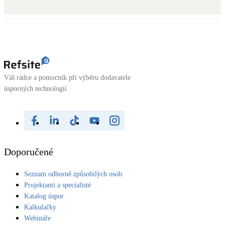
Dotační, energetické služby
Solární termický systém
Na přípravu teplé vody i přitápění
Klimatizace
Váš rádce a pomocník při výběru dodavatele
Tepelná čerpadla na chlazení
úsporných technologií
Větrání s rekuperací
Teplovzdušné vytápění
Doporučené
Okna / dveře
Balkonové sestavy
Seznam odborně způsobilých osob
Projektanti a specialisté
Katalog úspor
Rekonstrukce
Kalkulačky
Webináře