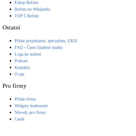
Eshop Refsite
Kotle
Refsite na Wikipedia
Hlavní zdroje vytápění
TOP 5 Refsite
Ostatní
Bateriové úložiště
Pouze velké BESS
Přidat projektanta, specialistu, EKIS
FAQ - Často kladené otázky
Loga ke stažení
Novostavby
Podcast
Kontakty
O nás
Stínicí technika
Žaluzie, markýzy, pergoly
Pro firmy
Přidat firmu
Rekuperace tepla odpadní vody
Šedá i černá odpadní voda
Widgety hodnocení
Návody pro firmy
Ceník
Kamna / krby
Doplňkové zdroje vytápění