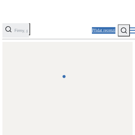
Přidat recenzi
Kategorie
Fotovoltaika
Solární ohřev vody
Tepelná čerpadla
Klimatizace pro vytápění
Zateplení
Obálka budovy