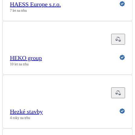
HAESS Europe s.r.o.
LED osvětlení
7 let na trhu
Vnitřní i venkovní
Retence deštové vody
Akumulace dešťovky
HEKO group
NEW
Zelená střecha
Vegetační střechy
10 let na trhu
NEW
Větrné elektrárny
Malé i velké turbíny
Hezké stavby
4 roky na trhu