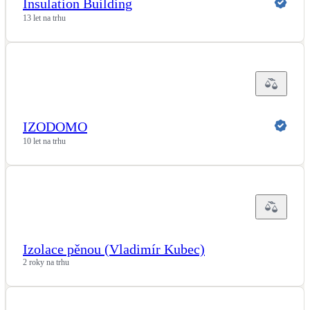
Insulation Building
13 let na trhu
IZODOMO
10 let na trhu
Izolace pěnou (Vladimír Kubec)
2 roky na trhu