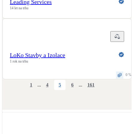
Leading Services
14 let na trhu
LoKo Stavby a Izolace
1 rok na trhu
0 %
1
...
4
5
6
...
161