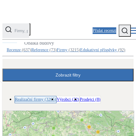
Přidat recenzi
Realizační firmy v kategorii Zateplení
Obálka budovy
Kategorie
Recenze
(
637
)
Reference
(
73
)
Firmy
(
3215
)
Edukativní příspěvky
(
92
)
Fotovoltaika
Solární ohřev vody
Zobrazit filtry
Tepelná čerpadla
Klimatizace pro vytápění
Realizační firmy
(
3205
)
Výrobci
(
22
)
Prodejci
(
8
)
Zateplení
Obálka budovy