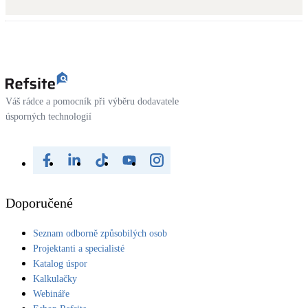
Kotle
Hlavní zdroje vytápění
Bateriové úložiště
Pouze velké BESS
Váš rádce a pomocník při výběru dodavatele
úsporných technologií
Novostavby
Stínicí technika
Žaluzie, markýzy, pergoly
Doporučené
Rekuperace tepla odpadní vody
Seznam odborně způsobilých osob
Šedá i černá odpadní voda
Projektanti a specialisté
Katalog úspor
Kamna / krby
Kalkulačky
Doplňkové zdroje vytápění
Webináře