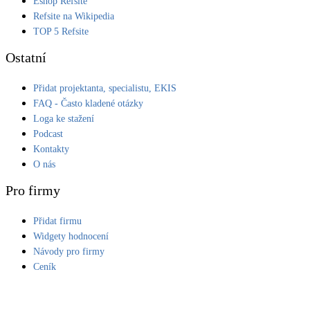
Eshop Refsite
Refsite na Wikipedia
LED osvětlení
TOP 5 Refsite
Vnitřní i venkovní
Ostatní
Retence deštové vody
Přidat projektanta, specialistu, EKIS
Akumulace dešťovky
FAQ - Často kladené otázky
Loga ke stažení
NEW
Zelená střecha
Podcast
Vegetační střechy
Kontakty
O nás
NEW
Větrné elektrárny
Pro firmy
Malé i velké turbíny
Přidat firmu
Widgety hodnocení
Návody pro firmy
Ceník