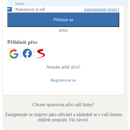
Dotační, energetické služby
Pamatovat si mě
Zapomenuté heslo?
Přihlásit se
Solární termický systém
Na přípravu teplé vody i přitápění
nebo
Přihlásit přes
Klimatizace
Tepelná čerpadla na chlazení
Větrání s rekuperací
Nemáte ještě účet?
Teplovzdušné vytápění
Registrovat se
Okna / dveře
Balkonové sestavy
Chcete spravovat učet vaší firmy?
Zaregistrujte se nejprve jako uživatel a následně se s vaší firmou
Rekonstrukce
můžete propojit. Viz
návod
.