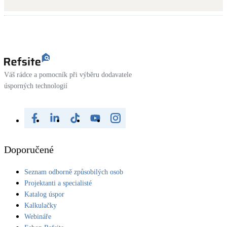
Kotle
Hlavní zdroje vytápění
Bateriové úložiště
Pouze velké BESS
Váš rádce a pomocník při výběru dodavatele
úsporných technologií
Novostavby
Stínicí technika
Žaluzie, markýzy, pergoly
Doporučené
Rekuperace tepla odpadní vody
Seznam odborně způsobilých osob
Šedá i černá odpadní voda
Projektanti a specialisté
Katalog úspor
Kamna / krby
Kalkulačky
Doplňkové zdroje vytápění
Webináře