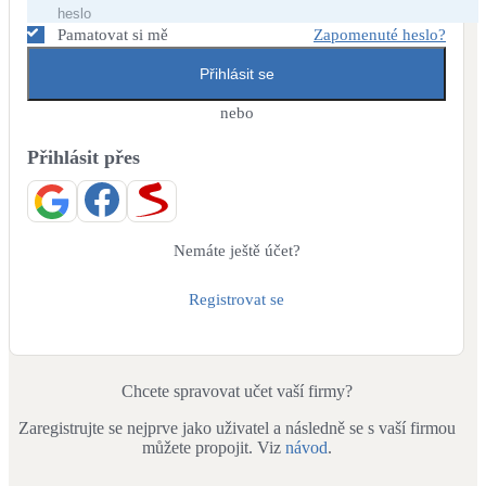
Dotační, energetické služby
Pamatovat si mě
Zapomenuté heslo?
Přihlásit se
Solární termický systém
Na přípravu teplé vody i přitápění
nebo
Přihlásit přes
Klimatizace
Tepelná čerpadla na chlazení
Větrání s rekuperací
Nemáte ještě účet?
Teplovzdušné vytápění
Registrovat se
Okna / dveře
Balkonové sestavy
Chcete spravovat učet vaší firmy?
Zaregistrujte se nejprve jako uživatel a následně se s vaší firmou
Rekonstrukce
můžete propojit. Viz
návod
.