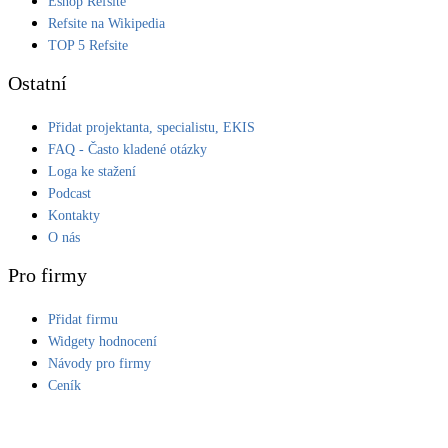
Eshop Refsite
Refsite na Wikipedia
LED osvětlení
TOP 5 Refsite
Vnitřní i venkovní
Ostatní
Retence deštové vody
Přidat projektanta, specialistu, EKIS
Akumulace dešťovky
FAQ - Často kladené otázky
Loga ke stažení
NEW
Zelená střecha
Podcast
Vegetační střechy
Kontakty
O nás
NEW
Větrné elektrárny
Pro firmy
Malé i velké turbíny
Přidat firmu
Widgety hodnocení
Návody pro firmy
Ceník