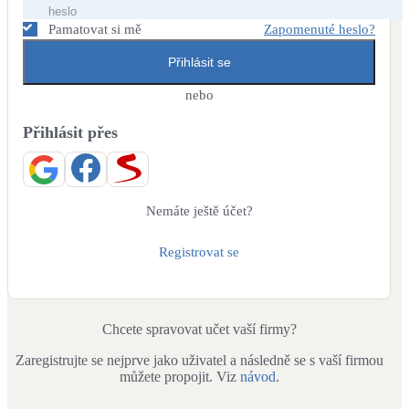
Dotační, energetické služby
Pamatovat si mě
Zapomenuté heslo?
Přihlásit se
Solární termický systém
Na přípravu teplé vody i přitápění
nebo
Přihlásit přes
Klimatizace
Tepelná čerpadla na chlazení
Větrání s rekuperací
Nemáte ještě účet?
Teplovzdušné vytápění
Registrovat se
Okna / dveře
Balkonové sestavy
Chcete spravovat učet vaší firmy?
Zaregistrujte se nejprve jako uživatel a následně se s vaší firmou
Rekonstrukce
můžete propojit. Viz
návod
.