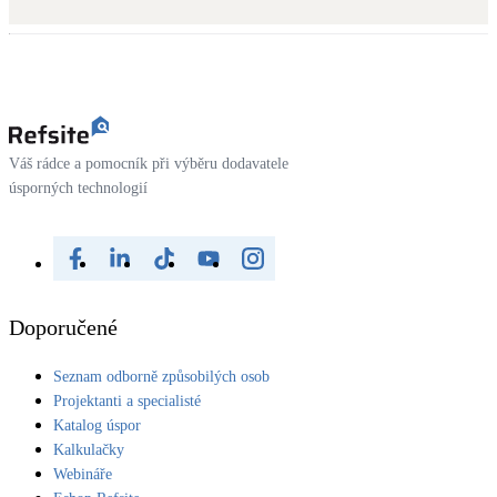
Kotle
Hlavní zdroje vytápění
Bateriové úložiště
Pouze velké BESS
Váš rádce a pomocník při výběru dodavatele
úsporných technologií
Novostavby
Stínicí technika
Žaluzie, markýzy, pergoly
Doporučené
Rekuperace tepla odpadní vody
Seznam odborně způsobilých osob
Šedá i černá odpadní voda
Projektanti a specialisté
Katalog úspor
Kamna / krby
Kalkulačky
Doplňkové zdroje vytápění
Webináře