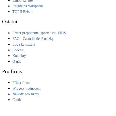
Eshop Refsite
Refsite na Wikipedia
LED osvětlení
TOP 5 Refsite
Vnitřní i venkovní
Ostatní
Retence deštové vody
Přidat projektanta, specialistu, EKIS
Akumulace dešťovky
FAQ - Často kladené otázky
Loga ke stažení
NEW
Zelená střecha
Podcast
Vegetační střechy
Kontakty
O nás
NEW
Větrné elektrárny
Pro firmy
Malé i velké turbíny
Přidat firmu
Widgety hodnocení
Návody pro firmy
Ceník