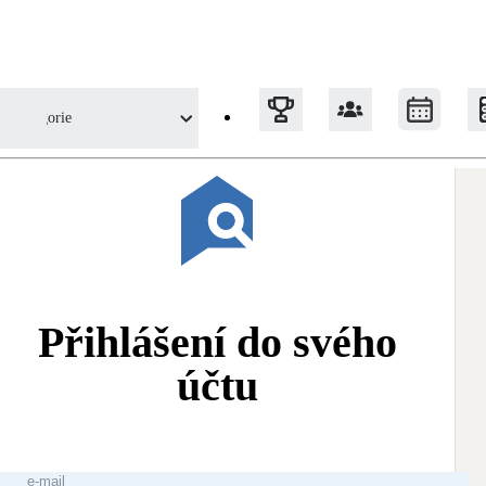
Kategorie
Tepelná čerpadla
Klimatizace pro vytápění
Přihlášení do svého
Solární termický systém
Na přípravu teplé vody i přitápění
účtu
Okna / dveře
Balkonové sestavy