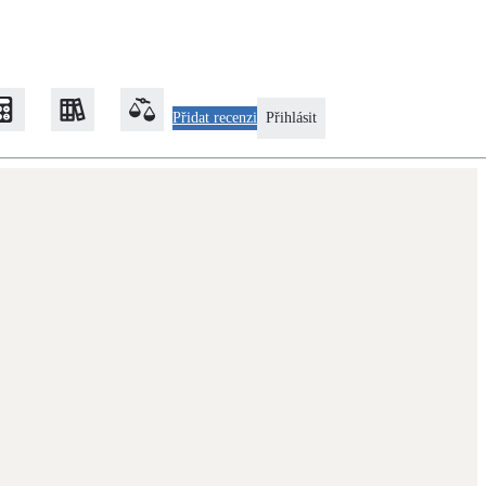
Přidat recenzi
Přihlásit
Zateplení
Obálka budovy
Klimatizace
Tepelná čerpadla na chlazení
Rekonstrukce