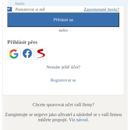
Dotační, energetické služby
Pamatovat si mě
Zapomenuté heslo?
Přihlásit se
Solární termický systém
Na přípravu teplé vody i přitápění
nebo
Přihlásit přes
Klimatizace
Tepelná čerpadla na chlazení
Větrání s rekuperací
Nemáte ještě účet?
Teplovzdušné vytápění
Registrovat se
Okna / dveře
Balkonové sestavy
Chcete spravovat učet vaší firmy?
Zaregistrujte se nejprve jako uživatel a následně se s vaší firmou
Rekonstrukce
můžete propojit. Viz
návod
.