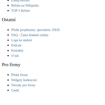
Eshop Refsite
Refsite na Wikipedia
LED osvětlení
TOP 5 Refsite
Vnitřní i venkovní
Ostatní
Retence deštové vody
Přidat projektanta, specialistu, EKIS
Akumulace dešťovky
FAQ - Často kladené otázky
Loga ke stažení
NEW
Zelená střecha
Podcast
Vegetační střechy
Kontakty
O nás
NEW
Větrné elektrárny
Pro firmy
Malé i velké turbíny
Přidat firmu
Widgety hodnocení
Návody pro firmy
Ceník