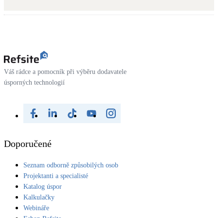
Kotle
Hlavní zdroje vytápění
Bateriové úložiště
Pouze velké BESS
Váš rádce a pomocník při výběru dodavatele
úsporných technologií
Novostavby
Stínicí technika
Žaluzie, markýzy, pergoly
Doporučené
Rekuperace tepla odpadní vody
Seznam odborně způsobilých osob
Šedá i černá odpadní voda
Projektanti a specialisté
Katalog úspor
Kamna / krby
Kalkulačky
Doplňkové zdroje vytápění
Webináře