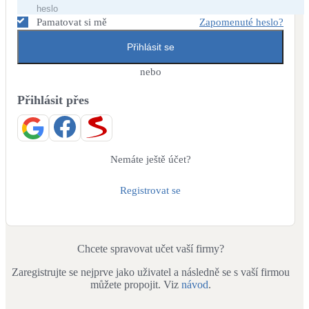
Dotační, energetické služby
Pamatovat si mě
Zapomenuté heslo?
Přihlásit se
Solární termický systém
Na přípravu teplé vody i přitápění
nebo
Přihlásit přes
Klimatizace
Tepelná čerpadla na chlazení
Větrání s rekuperací
Nemáte ještě účet?
Teplovzdušné vytápění
Registrovat se
Okna / dveře
Balkonové sestavy
Chcete spravovat učet vaší firmy?
Zaregistrujte se nejprve jako uživatel a následně se s vaší firmou
Rekonstrukce
můžete propojit. Viz
návod
.