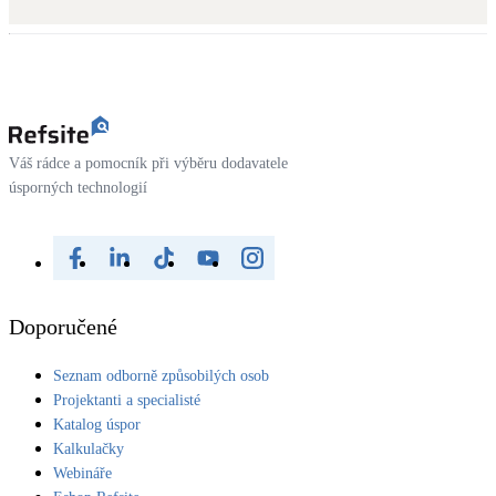
Kotle
Hlavní zdroje vytápění
Bateriové úložiště
Pouze velké BESS
Váš rádce a pomocník při výběru dodavatele
úsporných technologií
Novostavby
Stínicí technika
Žaluzie, markýzy, pergoly
Doporučené
Rekuperace tepla odpadní vody
Seznam odborně způsobilých osob
Šedá i černá odpadní voda
Projektanti a specialisté
Katalog úspor
Kamna / krby
Kalkulačky
Doplňkové zdroje vytápění
Webináře