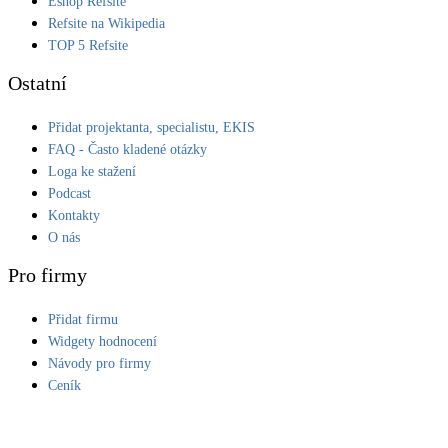
Eshop Refsite
Refsite na Wikipedia
LED osvětlení
TOP 5 Refsite
Vnitřní i venkovní
Ostatní
Retence deštové vody
Přidat projektanta, specialistu, EKIS
Akumulace dešťovky
FAQ - Často kladené otázky
Loga ke stažení
NEW
Zelená střecha
Podcast
Vegetační střechy
Kontakty
O nás
NEW
Větrné elektrárny
Pro firmy
Malé i velké turbíny
Přidat firmu
Widgety hodnocení
Návody pro firmy
Ceník