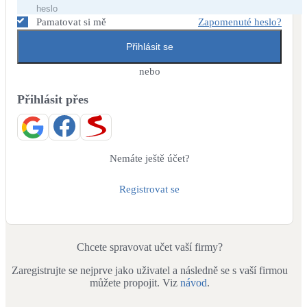
Dotační, energetické služby
Pamatovat si mě
Zapomenuté heslo?
Přihlásit se
Solární termický systém
Na přípravu teplé vody i přitápění
nebo
Přihlásit přes
Klimatizace
Tepelná čerpadla na chlazení
Větrání s rekuperací
Nemáte ještě účet?
Teplovzdušné vytápění
Registrovat se
Okna / dveře
Balkonové sestavy
Chcete spravovat učet vaší firmy?
Zaregistrujte se nejprve jako uživatel a následně se s vaší firmou
Rekonstrukce
můžete propojit. Viz
návod
.