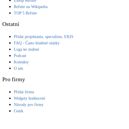
Eshop Refsite
Refsite na Wikipedia
LED osvětlení
TOP 5 Refsite
Vnitřní i venkovní
Ostatní
Retence deštové vody
Přidat projektanta, specialistu, EKIS
Akumulace dešťovky
FAQ - Často kladené otázky
Loga ke stažení
NEW
Zelená střecha
Podcast
Vegetační střechy
Kontakty
O nás
NEW
Větrné elektrárny
Pro firmy
Malé i velké turbíny
Přidat firmu
Widgety hodnocení
Návody pro firmy
Ceník