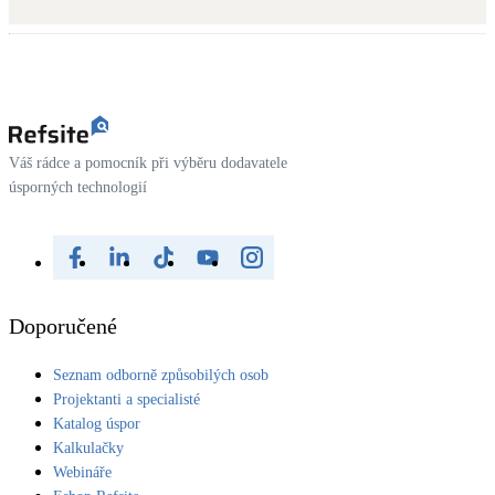
Kotle
Hlavní zdroje vytápění
Bateriové úložiště
Pouze velké BESS
Váš rádce a pomocník při výběru dodavatele
úsporných technologií
Novostavby
Stínicí technika
Žaluzie, markýzy, pergoly
Doporučené
Rekuperace tepla odpadní vody
Seznam odborně způsobilých osob
Šedá i černá odpadní voda
Projektanti a specialisté
Katalog úspor
Kamna / krby
Kalkulačky
Doplňkové zdroje vytápění
Webináře