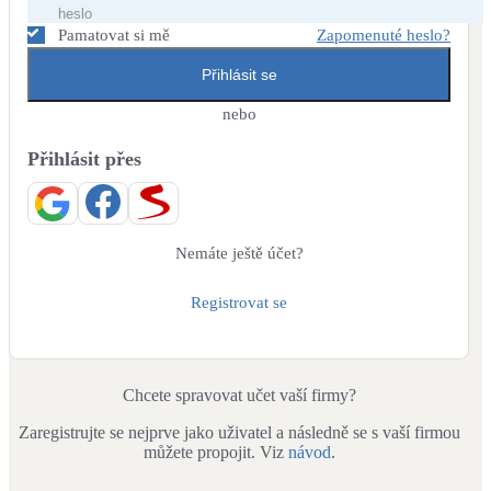
Dotační, energetické služby
Pamatovat si mě
Zapomenuté heslo?
Přihlásit se
Solární termický systém
Na přípravu teplé vody i přitápění
nebo
Přihlásit přes
Klimatizace
Tepelná čerpadla na chlazení
Větrání s rekuperací
Nemáte ještě účet?
Teplovzdušné vytápění
Registrovat se
Okna / dveře
Balkonové sestavy
Chcete spravovat učet vaší firmy?
Zaregistrujte se nejprve jako uživatel a následně se s vaší firmou
Rekonstrukce
můžete propojit. Viz
návod
.