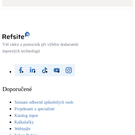
Kotle
Hlavní zdroje vytápění
Bateriové úložiště
Pouze velké BESS
Váš rádce a pomocník při výběru dodavatele
úsporných technologií
Novostavby
Stínicí technika
Žaluzie, markýzy, pergoly
Doporučené
Rekuperace tepla odpadní vody
Seznam odborně způsobilých osob
Šedá i černá odpadní voda
Projektanti a specialisté
Katalog úspor
Kamna / krby
Kalkulačky
Doplňkové zdroje vytápění
Webináře