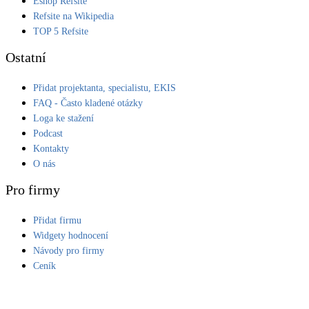
Eshop Refsite
Refsite na Wikipedia
LED osvětlení
TOP 5 Refsite
Vnitřní i venkovní
Ostatní
Retence deštové vody
Přidat projektanta, specialistu, EKIS
Akumulace dešťovky
FAQ - Často kladené otázky
Loga ke stažení
NEW
Zelená střecha
Podcast
Vegetační střechy
Kontakty
O nás
NEW
Větrné elektrárny
Pro firmy
Malé i velké turbíny
Přidat firmu
Widgety hodnocení
Návody pro firmy
Ceník