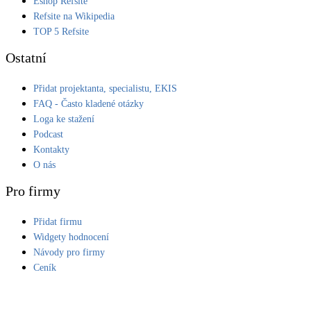
Eshop Refsite
Refsite na Wikipedia
LED osvětlení
TOP 5 Refsite
Vnitřní i venkovní
Ostatní
Retence deštové vody
Přidat projektanta, specialistu, EKIS
Akumulace dešťovky
FAQ - Často kladené otázky
Loga ke stažení
NEW
Zelená střecha
Podcast
Vegetační střechy
Kontakty
O nás
NEW
Větrné elektrárny
Pro firmy
Malé i velké turbíny
Přidat firmu
Widgety hodnocení
Návody pro firmy
Ceník