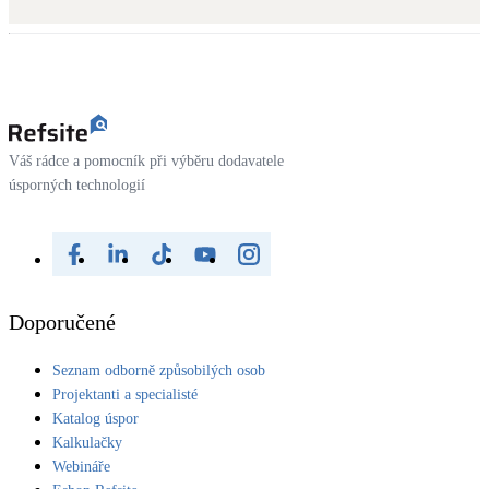
Kotle
Hlavní zdroje vytápění
Bateriové úložiště
Pouze velké BESS
Váš rádce a pomocník při výběru dodavatele
úsporných technologií
Novostavby
Stínicí technika
Žaluzie, markýzy, pergoly
Doporučené
Rekuperace tepla odpadní vody
Seznam odborně způsobilých osob
Šedá i černá odpadní voda
Projektanti a specialisté
Katalog úspor
Kamna / krby
Kalkulačky
Doplňkové zdroje vytápění
Webináře