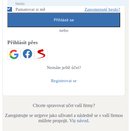
Dotační, energetické služby
Pamatovat si mě
Zapomenuté heslo?
Přihlásit se
Solární termický systém
Na přípravu teplé vody i přitápění
nebo
Přihlásit přes
Klimatizace
Tepelná čerpadla na chlazení
Větrání s rekuperací
Nemáte ještě účet?
Teplovzdušné vytápění
Registrovat se
Okna / dveře
Balkonové sestavy
Chcete spravovat učet vaší firmy?
Zaregistrujte se nejprve jako uživatel a následně se s vaší firmou
Rekonstrukce
můžete propojit. Viz
návod
.