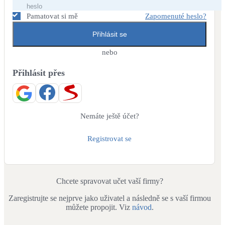
Dotační, energetické služby
Pamatovat si mě
Zapomenuté heslo?
Přihlásit se
Solární termický systém
Na přípravu teplé vody i přitápění
nebo
Přihlásit přes
Klimatizace
Tepelná čerpadla na chlazení
Větrání s rekuperací
Nemáte ještě účet?
Teplovzdušné vytápění
Registrovat se
Okna / dveře
Balkonové sestavy
Chcete spravovat učet vaší firmy?
Zaregistrujte se nejprve jako uživatel a následně se s vaší firmou
Rekonstrukce
můžete propojit. Viz
návod
.