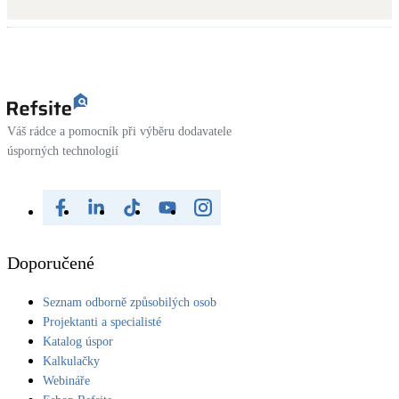
Kotle
Hlavní zdroje vytápění
Bateriové úložiště
Pouze velké BESS
Váš rádce a pomocník při výběru dodavatele
úsporných technologií
Novostavby
Stínicí technika
Žaluzie, markýzy, pergoly
Doporučené
Rekuperace tepla odpadní vody
Seznam odborně způsobilých osob
Šedá i černá odpadní voda
Projektanti a specialisté
Katalog úspor
Kamna / krby
Kalkulačky
Doplňkové zdroje vytápění
Webináře