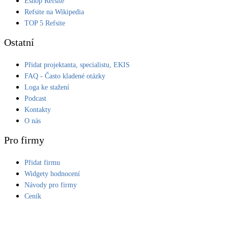
Eshop Refsite
Refsite na Wikipedia
LED osvětlení
TOP 5 Refsite
Vnitřní i venkovní
Ostatní
Retence deštové vody
Přidat projektanta, specialistu, EKIS
Akumulace dešťovky
FAQ - Často kladené otázky
Loga ke stažení
NEW
Zelená střecha
Podcast
Vegetační střechy
Kontakty
O nás
NEW
Větrné elektrárny
Pro firmy
Malé i velké turbíny
Přidat firmu
Widgety hodnocení
Návody pro firmy
Ceník