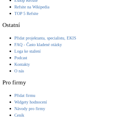
Eshop Refsite
Refsite na Wikipedia
LED osvětlení
TOP 5 Refsite
Vnitřní i venkovní
Ostatní
Retence deštové vody
Přidat projektanta, specialistu, EKIS
Akumulace dešťovky
FAQ - Často kladené otázky
Loga ke stažení
NEW
Zelená střecha
Podcast
Vegetační střechy
Kontakty
O nás
NEW
Větrné elektrárny
Pro firmy
Malé i velké turbíny
Přidat firmu
Widgety hodnocení
Návody pro firmy
Ceník