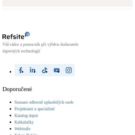
Kotle
Hlavní zdroje vytápění
Bateriové úložiště
Pouze velké BESS
Váš rádce a pomocník při výběru dodavatele
úsporných technologií
Novostavby
Stínicí technika
Žaluzie, markýzy, pergoly
Doporučené
Rekuperace tepla odpadní vody
Seznam odborně způsobilých osob
Šedá i černá odpadní voda
Projektanti a specialisté
Katalog úspor
Kamna / krby
Kalkulačky
Doplňkové zdroje vytápění
Webináře