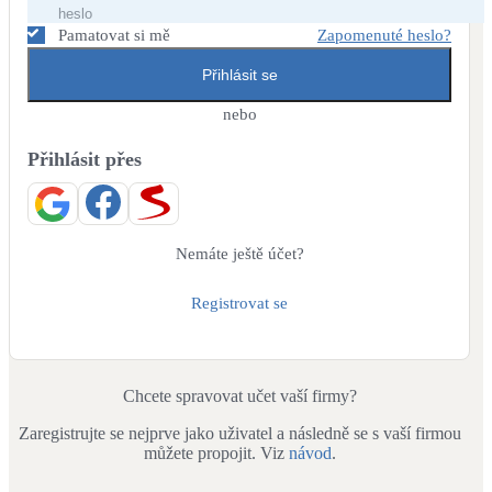
Dotační, energetické služby
Pamatovat si mě
Zapomenuté heslo?
Přihlásit se
Solární termický systém
Na přípravu teplé vody i přitápění
nebo
Přihlásit přes
Klimatizace
Tepelná čerpadla na chlazení
Větrání s rekuperací
Nemáte ještě účet?
Teplovzdušné vytápění
Registrovat se
Okna / dveře
Balkonové sestavy
Chcete spravovat učet vaší firmy?
Zaregistrujte se nejprve jako uživatel a následně se s vaší firmou
Rekonstrukce
můžete propojit. Viz
návod
.