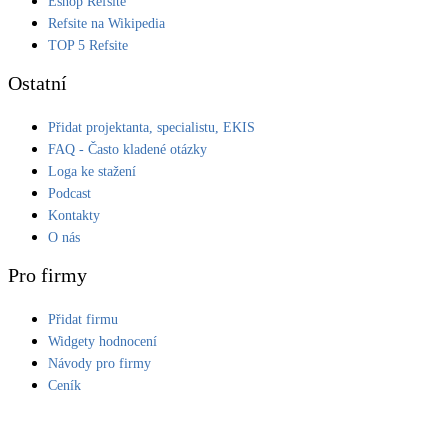
Eshop Refsite
Refsite na Wikipedia
LED osvětlení
TOP 5 Refsite
Vnitřní i venkovní
Ostatní
Retence deštové vody
Přidat projektanta, specialistu, EKIS
Akumulace dešťovky
FAQ - Často kladené otázky
Loga ke stažení
NEW
Zelená střecha
Podcast
Vegetační střechy
Kontakty
O nás
NEW
Větrné elektrárny
Pro firmy
Malé i velké turbíny
Přidat firmu
Widgety hodnocení
Návody pro firmy
Ceník