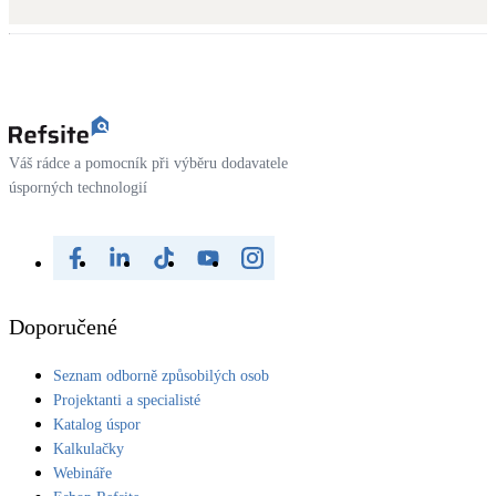
Kotle
Hlavní zdroje vytápění
Bateriové úložiště
Pouze velké BESS
Váš rádce a pomocník při výběru dodavatele
úsporných technologií
Novostavby
Stínicí technika
Žaluzie, markýzy, pergoly
Doporučené
Rekuperace tepla odpadní vody
Seznam odborně způsobilých osob
Šedá i černá odpadní voda
Projektanti a specialisté
Katalog úspor
Kamna / krby
Kalkulačky
Doplňkové zdroje vytápění
Webináře