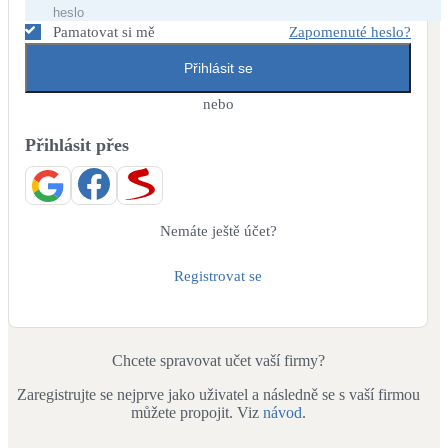
Dotační, energetické služby
Pamatovat si mě
Zapomenuté heslo?
Přihlásit se
Solární termický systém
Na přípravu teplé vody i přitápění
nebo
Přihlásit přes
Klimatizace
Tepelná čerpadla na chlazení
Větrání s rekuperací
Nemáte ještě účet?
Teplovzdušné vytápění
Registrovat se
Okna / dveře
Balkonové sestavy
Chcete spravovat učet vaší firmy?
Zaregistrujte se nejprve jako uživatel a následně se s vaší firmou
Rekonstrukce
můžete propojit. Viz
návod
.