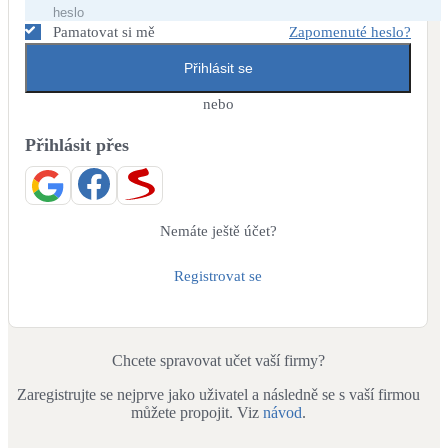
Dotační, energetické služby
Pamatovat si mě
Zapomenuté heslo?
Přihlásit se
Solární termický systém
Na přípravu teplé vody i přitápění
nebo
Přihlásit přes
Klimatizace
Tepelná čerpadla na chlazení
Větrání s rekuperací
Nemáte ještě účet?
Teplovzdušné vytápění
Registrovat se
Okna / dveře
Balkonové sestavy
Chcete spravovat učet vaší firmy?
Zaregistrujte se nejprve jako uživatel a následně se s vaší firmou
Rekonstrukce
můžete propojit. Viz
návod
.