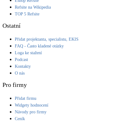
Eshop Refsite
Refsite na Wikipedia
LED osvětlení
TOP 5 Refsite
Vnitřní i venkovní
Ostatní
Retence deštové vody
Přidat projektanta, specialistu, EKIS
Akumulace dešťovky
FAQ - Často kladené otázky
Loga ke stažení
NEW
Zelená střecha
Podcast
Vegetační střechy
Kontakty
O nás
NEW
Větrné elektrárny
Pro firmy
Malé i velké turbíny
Přidat firmu
Widgety hodnocení
Návody pro firmy
Ceník