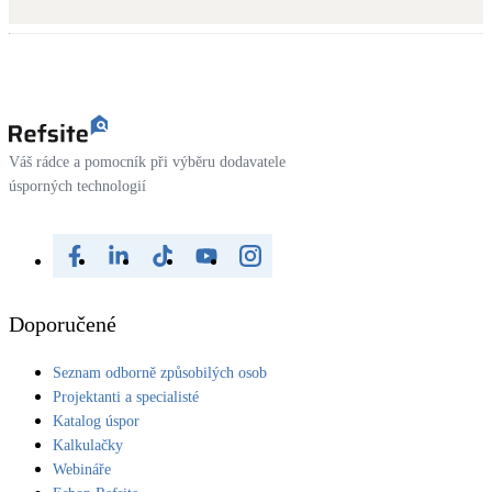
Kotle
Hlavní zdroje vytápění
Bateriové úložiště
Pouze velké BESS
Váš rádce a pomocník při výběru dodavatele
úsporných technologií
Novostavby
Stínicí technika
Žaluzie, markýzy, pergoly
Doporučené
Rekuperace tepla odpadní vody
Seznam odborně způsobilých osob
Šedá i černá odpadní voda
Projektanti a specialisté
Katalog úspor
Kamna / krby
Kalkulačky
Doplňkové zdroje vytápění
Webináře