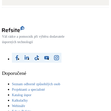
Kotle
Hlavní zdroje vytápění
Bateriové úložiště
Pouze velké BESS
Váš rádce a pomocník při výběru dodavatele
úsporných technologií
Novostavby
Stínicí technika
Žaluzie, markýzy, pergoly
Doporučené
Rekuperace tepla odpadní vody
Seznam odborně způsobilých osob
Šedá i černá odpadní voda
Projektanti a specialisté
Katalog úspor
Kamna / krby
Kalkulačky
Doplňkové zdroje vytápění
Webináře