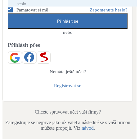
Dotační, energetické služby
Pamatovat si mě
Zapomenuté heslo?
Přihlásit se
Solární termický systém
Na přípravu teplé vody i přitápění
nebo
Přihlásit přes
Klimatizace
Tepelná čerpadla na chlazení
Větrání s rekuperací
Nemáte ještě účet?
Teplovzdušné vytápění
Registrovat se
Okna / dveře
Balkonové sestavy
Chcete spravovat učet vaší firmy?
Zaregistrujte se nejprve jako uživatel a následně se s vaší firmou
Rekonstrukce
můžete propojit. Viz
návod
.