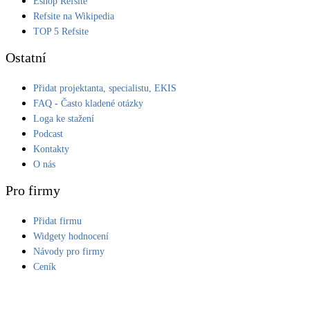
Eshop Refsite
Refsite na Wikipedia
LED osvětlení
TOP 5 Refsite
Vnitřní i venkovní
Ostatní
Retence deštové vody
Přidat projektanta, specialistu, EKIS
Akumulace dešťovky
FAQ - Často kladené otázky
Loga ke stažení
NEW
Zelená střecha
Podcast
Vegetační střechy
Kontakty
O nás
NEW
Větrné elektrárny
Pro firmy
Malé i velké turbíny
Přidat firmu
Widgety hodnocení
Návody pro firmy
Ceník