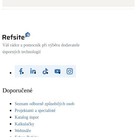
Kotle
Hlavní zdroje vytápění
Bateriové úložiště
Pouze velké BESS
Váš rádce a pomocník při výběru dodavatele
úsporných technologií
Novostavby
Stínicí technika
Žaluzie, markýzy, pergoly
Doporučené
Rekuperace tepla odpadní vody
Seznam odborně způsobilých osob
Šedá i černá odpadní voda
Projektanti a specialisté
Katalog úspor
Kamna / krby
Kalkulačky
Doplňkové zdroje vytápění
Webináře