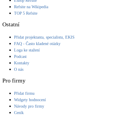
Eshop Refsite
Refsite na Wikipedia
LED osvětlení
TOP 5 Refsite
Vnitřní i venkovní
Ostatní
Retence deštové vody
Přidat projektanta, specialistu, EKIS
Akumulace dešťovky
FAQ - Často kladené otázky
Loga ke stažení
NEW
Zelená střecha
Podcast
Vegetační střechy
Kontakty
O nás
NEW
Větrné elektrárny
Pro firmy
Malé i velké turbíny
Přidat firmu
Widgety hodnocení
Návody pro firmy
Ceník