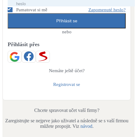
Dotační, energetické služby
Pamatovat si mě
Zapomenuté heslo?
Přihlásit se
Solární termický systém
Na přípravu teplé vody i přitápění
nebo
Přihlásit přes
Klimatizace
Tepelná čerpadla na chlazení
Větrání s rekuperací
Nemáte ještě účet?
Teplovzdušné vytápění
Registrovat se
Okna / dveře
Balkonové sestavy
Chcete spravovat učet vaší firmy?
Zaregistrujte se nejprve jako uživatel a následně se s vaší firmou
Rekonstrukce
můžete propojit. Viz
návod
.