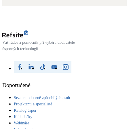
Kotle
Hlavní zdroje vytápění
Bateriové úložiště
Pouze velké BESS
Váš rádce a pomocník při výběru dodavatele
úsporných technologií
Novostavby
Stínicí technika
Žaluzie, markýzy, pergoly
Doporučené
Rekuperace tepla odpadní vody
Seznam odborně způsobilých osob
Šedá i černá odpadní voda
Projektanti a specialisté
Katalog úspor
Kamna / krby
Kalkulačky
Doplňkové zdroje vytápění
Webináře