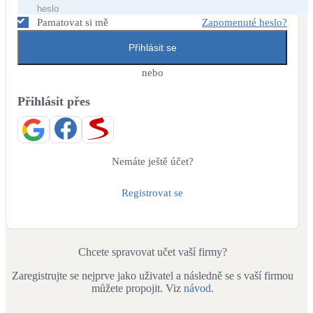
Dotační, energetické služby
Pamatovat si mě
Zapomenuté heslo?
Přihlásit se
Solární termický systém
Na přípravu teplé vody i přitápění
nebo
Přihlásit přes
Klimatizace
Tepelná čerpadla na chlazení
Větrání s rekuperací
Nemáte ještě účet?
Teplovzdušné vytápění
Registrovat se
Okna / dveře
Balkonové sestavy
Chcete spravovat učet vaší firmy?
Zaregistrujte se nejprve jako uživatel a následně se s vaší firmou
Rekonstrukce
můžete propojit. Viz
návod
.