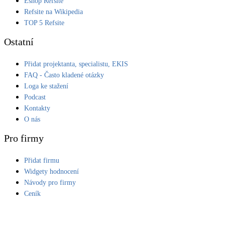
Eshop Refsite
Refsite na Wikipedia
LED osvětlení
TOP 5 Refsite
Vnitřní i venkovní
Ostatní
Retence deštové vody
Přidat projektanta, specialistu, EKIS
Akumulace dešťovky
FAQ - Často kladené otázky
Loga ke stažení
NEW
Zelená střecha
Podcast
Vegetační střechy
Kontakty
O nás
NEW
Větrné elektrárny
Pro firmy
Malé i velké turbíny
Přidat firmu
Widgety hodnocení
Návody pro firmy
Ceník