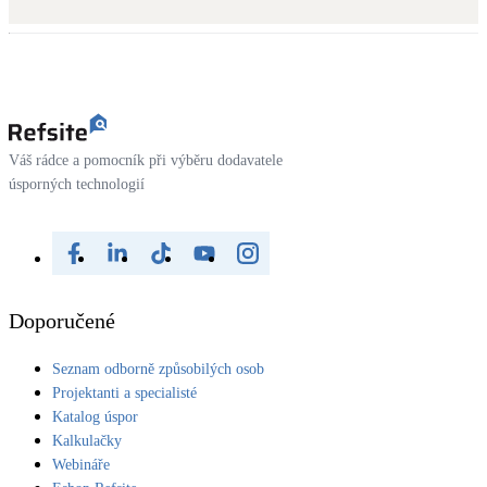
Kotle
Hlavní zdroje vytápění
Bateriové úložiště
Pouze velké BESS
Váš rádce a pomocník při výběru dodavatele
úsporných technologií
Novostavby
Stínicí technika
Žaluzie, markýzy, pergoly
Doporučené
Rekuperace tepla odpadní vody
Seznam odborně způsobilých osob
Šedá i černá odpadní voda
Projektanti a specialisté
Katalog úspor
Kamna / krby
Kalkulačky
Doplňkové zdroje vytápění
Webináře