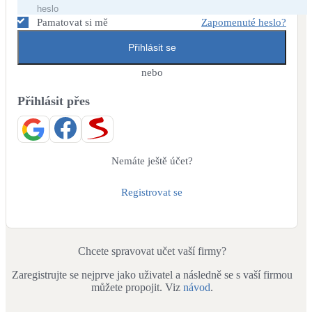
Dotační, energetické služby
Pamatovat si mě
Zapomenuté heslo?
Přihlásit se
Solární termický systém
Na přípravu teplé vody i přitápění
nebo
Přihlásit přes
Klimatizace
Tepelná čerpadla na chlazení
Větrání s rekuperací
Nemáte ještě účet?
Teplovzdušné vytápění
Registrovat se
Okna / dveře
Balkonové sestavy
Chcete spravovat učet vaší firmy?
Zaregistrujte se nejprve jako uživatel a následně se s vaší firmou
Rekonstrukce
můžete propojit. Viz
návod
.