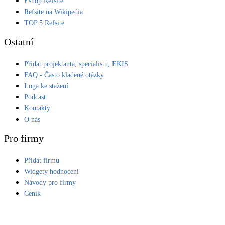
Eshop Refsite
Refsite na Wikipedia
LED osvětlení
TOP 5 Refsite
Vnitřní i venkovní
Ostatní
Retence deštové vody
Přidat projektanta, specialistu, EKIS
Akumulace dešťovky
FAQ - Často kladené otázky
Loga ke stažení
NEW
Zelená střecha
Podcast
Vegetační střechy
Kontakty
O nás
NEW
Větrné elektrárny
Pro firmy
Malé i velké turbíny
Přidat firmu
Widgety hodnocení
Návody pro firmy
Ceník