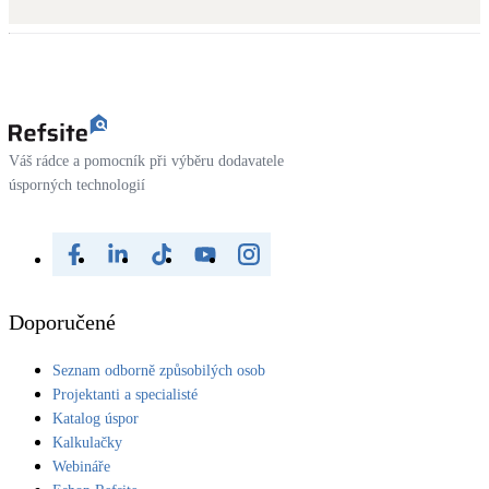
Kotle
Hlavní zdroje vytápění
Bateriové úložiště
Pouze velké BESS
Váš rádce a pomocník při výběru dodavatele
úsporných technologií
Novostavby
Stínicí technika
Žaluzie, markýzy, pergoly
Doporučené
Rekuperace tepla odpadní vody
Seznam odborně způsobilých osob
Šedá i černá odpadní voda
Projektanti a specialisté
Katalog úspor
Kamna / krby
Kalkulačky
Doplňkové zdroje vytápění
Webináře