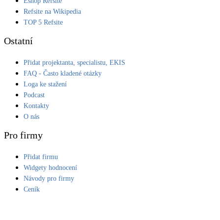
Eshop Refsite
Refsite na Wikipedia
LED osvětlení
TOP 5 Refsite
Vnitřní i venkovní
Ostatní
Retence deštové vody
Přidat projektanta, specialistu, EKIS
Akumulace dešťovky
FAQ - Často kladené otázky
Loga ke stažení
NEW
Zelená střecha
Podcast
Vegetační střechy
Kontakty
O nás
NEW
Větrné elektrárny
Pro firmy
Malé i velké turbíny
Přidat firmu
Widgety hodnocení
Návody pro firmy
Ceník