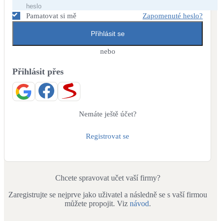
Dotační, energetické služby
Pamatovat si mě
Zapomenuté heslo?
Přihlásit se
Solární termický systém
Na přípravu teplé vody i přitápění
nebo
Přihlásit přes
Klimatizace
Tepelná čerpadla na chlazení
Větrání s rekuperací
Nemáte ještě účet?
Teplovzdušné vytápění
Registrovat se
Okna / dveře
Balkonové sestavy
Chcete spravovat učet vaší firmy?
Zaregistrujte se nejprve jako uživatel a následně se s vaší firmou
Rekonstrukce
můžete propojit. Viz
návod
.