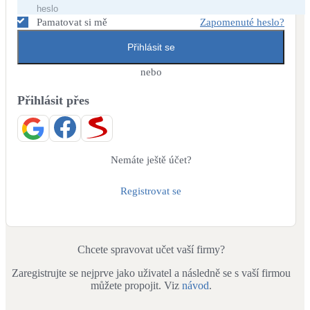
Dotační, energetické služby
Pamatovat si mě
Zapomenuté heslo?
Přihlásit se
Solární termický systém
Na přípravu teplé vody i přitápění
nebo
Přihlásit přes
Klimatizace
Tepelná čerpadla na chlazení
Větrání s rekuperací
Nemáte ještě účet?
Teplovzdušné vytápění
Registrovat se
Okna / dveře
Balkonové sestavy
Chcete spravovat učet vaší firmy?
Zaregistrujte se nejprve jako uživatel a následně se s vaší firmou
Rekonstrukce
můžete propojit. Viz
návod
.