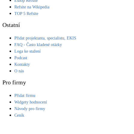
Eshop Refsite
Refsite na Wikipedia
LED osvětlení
TOP 5 Refsite
Vnitřní i venkovní
Ostatní
Retence deštové vody
Přidat projektanta, specialistu, EKIS
Akumulace dešťovky
FAQ - Často kladené otázky
Loga ke stažení
NEW
Zelená střecha
Podcast
Vegetační střechy
Kontakty
O nás
NEW
Větrné elektrárny
Pro firmy
Malé i velké turbíny
Přidat firmu
Widgety hodnocení
Návody pro firmy
Ceník