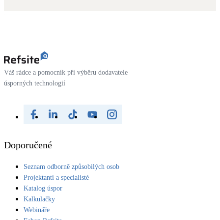
Kotle
Hlavní zdroje vytápění
Bateriové úložiště
Pouze velké BESS
Váš rádce a pomocník při výběru dodavatele
úsporných technologií
Novostavby
Stínicí technika
Žaluzie, markýzy, pergoly
Doporučené
Rekuperace tepla odpadní vody
Seznam odborně způsobilých osob
Šedá i černá odpadní voda
Projektanti a specialisté
Katalog úspor
Kamna / krby
Kalkulačky
Doplňkové zdroje vytápění
Webináře