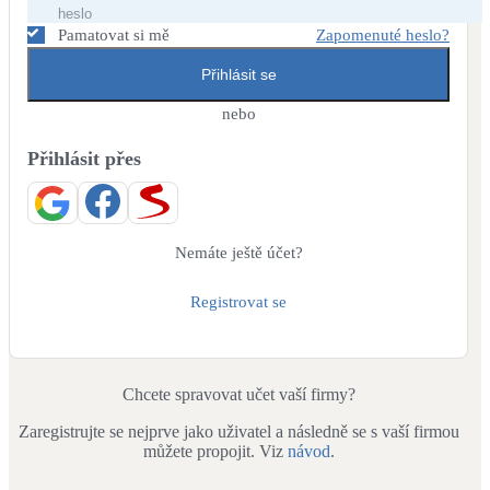
Dotační, energetické služby
Pamatovat si mě
Zapomenuté heslo?
Přihlásit se
Solární termický systém
Na přípravu teplé vody i přitápění
nebo
Přihlásit přes
Klimatizace
Tepelná čerpadla na chlazení
Větrání s rekuperací
Nemáte ještě účet?
Teplovzdušné vytápění
Registrovat se
Okna / dveře
Balkonové sestavy
Chcete spravovat učet vaší firmy?
Zaregistrujte se nejprve jako uživatel a následně se s vaší firmou
Rekonstrukce
můžete propojit. Viz
návod
.