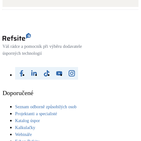
Kotle
Hlavní zdroje vytápění
Bateriové úložiště
Pouze velké BESS
Váš rádce a pomocník při výběru dodavatele
úsporných technologií
Novostavby
Stínicí technika
Žaluzie, markýzy, pergoly
Doporučené
Rekuperace tepla odpadní vody
Seznam odborně způsobilých osob
Šedá i černá odpadní voda
Projektanti a specialisté
Katalog úspor
Kamna / krby
Kalkulačky
Doplňkové zdroje vytápění
Webináře