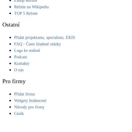
Eshop Refsite
Refsite na Wikipedia
LED osvětlení
TOP 5 Refsite
Vnitřní i venkovní
Ostatní
Retence deštové vody
Přidat projektanta, specialistu, EKIS
Akumulace dešťovky
FAQ - Často kladené otázky
Loga ke stažení
NEW
Zelená střecha
Podcast
Vegetační střechy
Kontakty
O nás
NEW
Větrné elektrárny
Pro firmy
Malé i velké turbíny
Přidat firmu
Widgety hodnocení
Návody pro firmy
Ceník