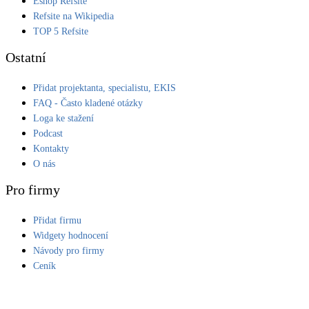
Eshop Refsite
Refsite na Wikipedia
LED osvětlení
TOP 5 Refsite
Vnitřní i venkovní
Ostatní
Retence deštové vody
Přidat projektanta, specialistu, EKIS
Akumulace dešťovky
FAQ - Často kladené otázky
Loga ke stažení
NEW
Zelená střecha
Podcast
Vegetační střechy
Kontakty
O nás
NEW
Větrné elektrárny
Pro firmy
Malé i velké turbíny
Přidat firmu
Widgety hodnocení
Návody pro firmy
Ceník