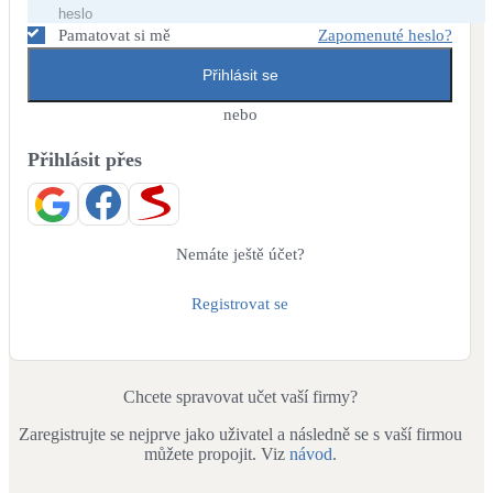
Dotační, energetické služby
Pamatovat si mě
Zapomenuté heslo?
Přihlásit se
Solární termický systém
Na přípravu teplé vody i přitápění
nebo
Přihlásit přes
Klimatizace
Tepelná čerpadla na chlazení
Větrání s rekuperací
Nemáte ještě účet?
Teplovzdušné vytápění
Registrovat se
Okna / dveře
Balkonové sestavy
Chcete spravovat učet vaší firmy?
Zaregistrujte se nejprve jako uživatel a následně se s vaší firmou
Rekonstrukce
můžete propojit. Viz
návod
.