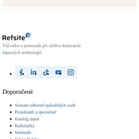
Kotle
Hlavní zdroje vytápění
Bateriové úložiště
Pouze velké BESS
Váš rádce a pomocník při výběru dodavatele
úsporných technologií
Novostavby
Stínicí technika
Žaluzie, markýzy, pergoly
Doporučené
Rekuperace tepla odpadní vody
Seznam odborně způsobilých osob
Šedá i černá odpadní voda
Projektanti a specialisté
Katalog úspor
Kamna / krby
Kalkulačky
Doplňkové zdroje vytápění
Webináře