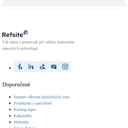
Kotle
Hlavní zdroje vytápění
Bateriové úložiště
Pouze velké BESS
Váš rádce a pomocník při výběru dodavatele
úsporných technologií
Novostavby
Stínicí technika
Žaluzie, markýzy, pergoly
Doporučené
Rekuperace tepla odpadní vody
Seznam odborně způsobilých osob
Šedá i černá odpadní voda
Projektanti a specialisté
Katalog úspor
Kamna / krby
Kalkulačky
Doplňkové zdroje vytápění
Webináře