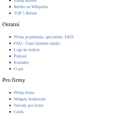
Eshop Refsite
Refsite na Wikipedia
LED osvětlení
TOP 5 Refsite
Vnitřní i venkovní
Ostatní
Retence deštové vody
Přidat projektanta, specialistu, EKIS
Akumulace dešťovky
FAQ - Často kladené otázky
Loga ke stažení
NEW
Zelená střecha
Podcast
Vegetační střechy
Kontakty
O nás
NEW
Větrné elektrárny
Pro firmy
Malé i velké turbíny
Přidat firmu
Widgety hodnocení
Návody pro firmy
Ceník