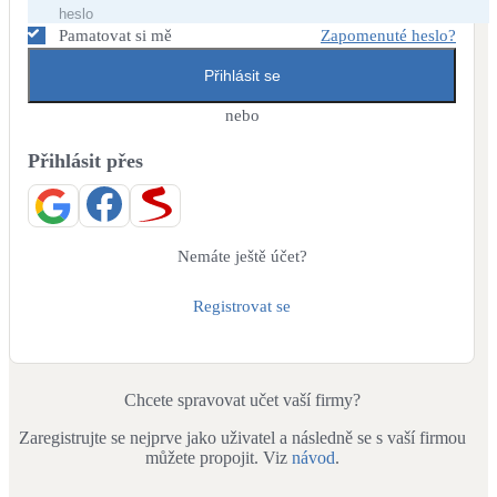
Dotační, energetické služby
Pamatovat si mě
Zapomenuté heslo?
Přihlásit se
Solární termický systém
Na přípravu teplé vody i přitápění
nebo
Přihlásit přes
Klimatizace
Tepelná čerpadla na chlazení
Větrání s rekuperací
Nemáte ještě účet?
Teplovzdušné vytápění
Registrovat se
Okna / dveře
Balkonové sestavy
Chcete spravovat učet vaší firmy?
Zaregistrujte se nejprve jako uživatel a následně se s vaší firmou
Rekonstrukce
můžete propojit. Viz
návod
.