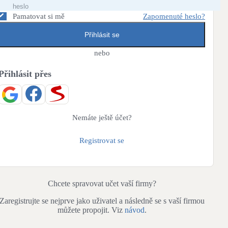
Bateriové úložiště
Pouze velké BESS
Pamatovat si mě
Zapomenuté heslo?
Přihlásit se
Rekuperace tepla odpadní vody
nebo
Šedá i černá odpadní voda
Přihlásit přes
Retence deštové vody
Akumulace dešťovky
Nemáte ještě účet?
Registrovat se
Chcete spravovat učet vaší firmy?
Zaregistrujte se nejprve jako uživatel a následně se s vaší firmou
můžete propojit. Viz
návod
.