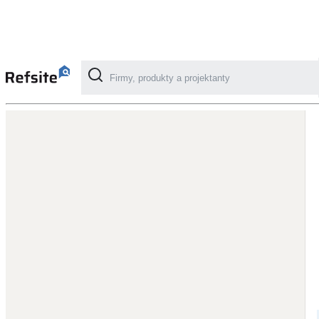
Kategorie
Fotovoltaika
Solární ohřev vody
Dotační, energetické služby
Větrání s rekuperací
Teplovzdušné vytápění