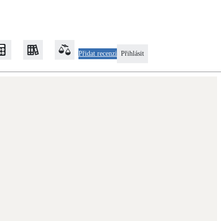
Přidat recenzi
Přihlásit
Zateplení
Obálka budovy
Klimatizace
Tepelná čerpadla na chlazení
Rekonstrukce