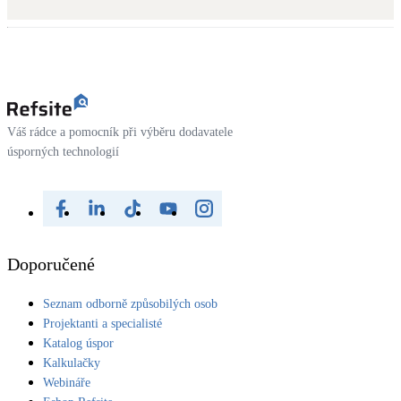
Kotle
Hlavní zdroje vytápění
Bateriové úložiště
Pouze velké BESS
Váš rádce a pomocník při výběru dodavatele
úsporných technologií
Novostavby
Stínicí technika
Žaluzie, markýzy, pergoly
Doporučené
Rekuperace tepla odpadní vody
Seznam odborně způsobilých osob
Šedá i černá odpadní voda
Projektanti a specialisté
Katalog úspor
Kamna / krby
Kalkulačky
Doplňkové zdroje vytápění
Webináře