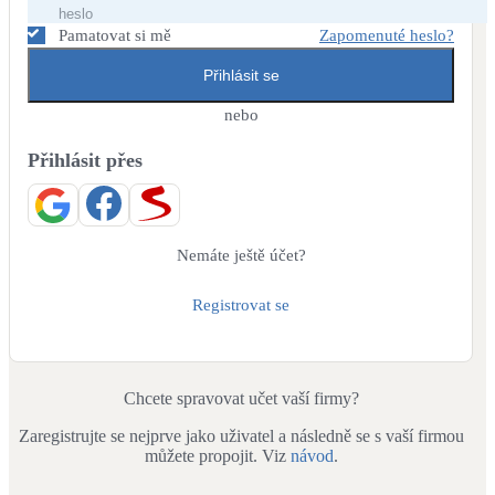
Dotační, energetické služby
Pamatovat si mě
Zapomenuté heslo?
Přihlásit se
Solární termický systém
Na přípravu teplé vody i přitápění
nebo
Přihlásit přes
Klimatizace
Tepelná čerpadla na chlazení
Větrání s rekuperací
Nemáte ještě účet?
Teplovzdušné vytápění
Registrovat se
Okna / dveře
Balkonové sestavy
Chcete spravovat učet vaší firmy?
Zaregistrujte se nejprve jako uživatel a následně se s vaší firmou
Rekonstrukce
můžete propojit. Viz
návod
.