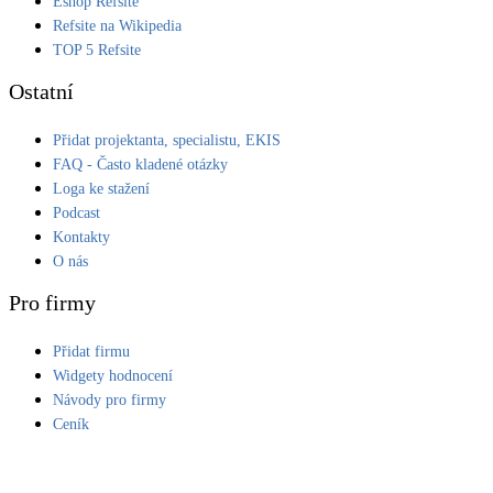
Eshop Refsite
Refsite na Wikipedia
LED osvětlení
TOP 5 Refsite
Vnitřní i venkovní
Ostatní
Retence deštové vody
Přidat projektanta, specialistu, EKIS
Akumulace dešťovky
FAQ - Často kladené otázky
Loga ke stažení
NEW
Zelená střecha
Podcast
Vegetační střechy
Kontakty
O nás
NEW
Větrné elektrárny
Pro firmy
Malé i velké turbíny
Přidat firmu
Widgety hodnocení
Návody pro firmy
Ceník