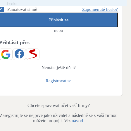
Bateriové úložiště
Pouze velké BESS
Pamatovat si mě
Zapomenuté heslo?
Přihlásit se
Rekuperace tepla odpadní vody
nebo
Šedá i černá odpadní voda
Přihlásit přes
Retence deštové vody
Akumulace dešťovky
Nemáte ještě účet?
Registrovat se
Chcete spravovat učet vaší firmy?
Zaregistrujte se nejprve jako uživatel a následně se s vaší firmou
můžete propojit. Viz
návod
.