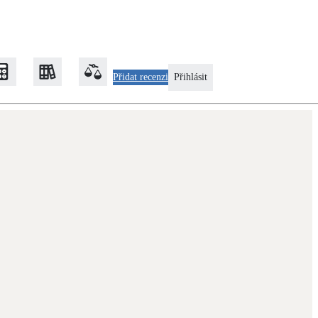
Přidat recenzi
Přihlásit
Zateplení
Obálka budovy
Klimatizace
Tepelná čerpadla na chlazení
Rekonstrukce