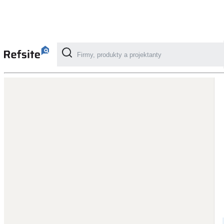
Kategorie
Fotovoltaika
Solární ohřev vody
Dotační, energetické služby
Větrání s rekuperací
Teplovzdušné vytápění