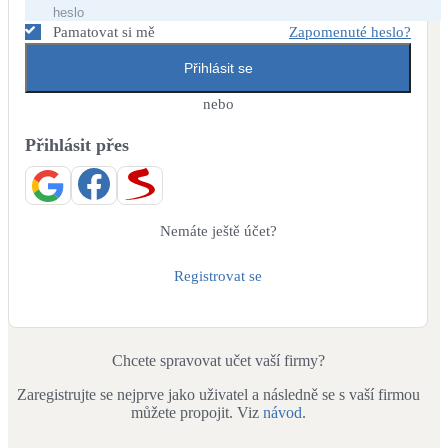
Dotační, energetické služby
Pamatovat si mě
Zapomenuté heslo?
Přihlásit se
Solární termický systém
Na přípravu teplé vody i přitápění
nebo
Přihlásit přes
Klimatizace
Tepelná čerpadla na chlazení
Větrání s rekuperací
Nemáte ještě účet?
Teplovzdušné vytápění
Registrovat se
Okna / dveře
Balkonové sestavy
Chcete spravovat učet vaší firmy?
Zaregistrujte se nejprve jako uživatel a následně se s vaší firmou
Rekonstrukce
můžete propojit. Viz
návod
.