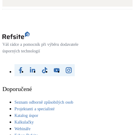
Kotle
Hlavní zdroje vytápění
Bateriové úložiště
Pouze velké BESS
Váš rádce a pomocník při výběru dodavatele
úsporných technologií
Novostavby
Stínicí technika
Žaluzie, markýzy, pergoly
Doporučené
Rekuperace tepla odpadní vody
Seznam odborně způsobilých osob
Šedá i černá odpadní voda
Projektanti a specialisté
Katalog úspor
Kamna / krby
Kalkulačky
Doplňkové zdroje vytápění
Webináře