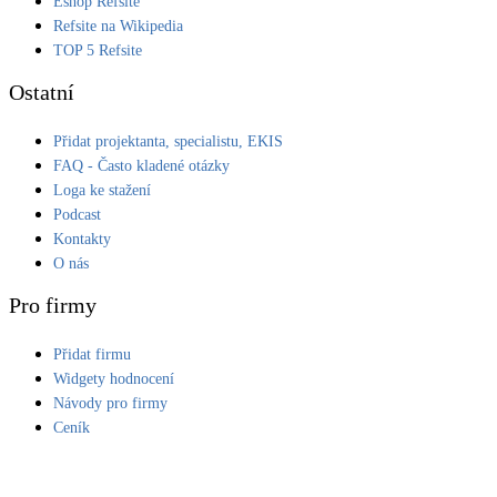
Eshop Refsite
Refsite na Wikipedia
LED osvětlení
TOP 5 Refsite
Vnitřní i venkovní
Ostatní
Retence deštové vody
Přidat projektanta, specialistu, EKIS
Akumulace dešťovky
FAQ - Často kladené otázky
Loga ke stažení
NEW
Zelená střecha
Podcast
Vegetační střechy
Kontakty
O nás
NEW
Větrné elektrárny
Pro firmy
Malé i velké turbíny
Přidat firmu
Widgety hodnocení
Návody pro firmy
Ceník