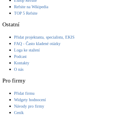
Eshop Refsite
Refsite na Wikipedia
LED osvětlení
TOP 5 Refsite
Vnitřní i venkovní
Ostatní
Retence deštové vody
Přidat projektanta, specialistu, EKIS
Akumulace dešťovky
FAQ - Často kladené otázky
Loga ke stažení
NEW
Zelená střecha
Podcast
Vegetační střechy
Kontakty
O nás
NEW
Větrné elektrárny
Pro firmy
Malé i velké turbíny
Přidat firmu
Widgety hodnocení
Návody pro firmy
Ceník