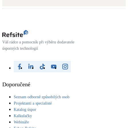
Kotle
Hlavní zdroje vytápění
Bateriové úložiště
Pouze velké BESS
Váš rádce a pomocník při výběru dodavatele
úsporných technologií
Novostavby
Stínicí technika
Žaluzie, markýzy, pergoly
Doporučené
Rekuperace tepla odpadní vody
Seznam odborně způsobilých osob
Šedá i černá odpadní voda
Projektanti a specialisté
Katalog úspor
Kamna / krby
Kalkulačky
Doplňkové zdroje vytápění
Webináře