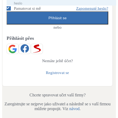
Dotační, energetické služby
Pamatovat si mě
Zapomenuté heslo?
Přihlásit se
Solární termický systém
Na přípravu teplé vody i přitápění
nebo
Přihlásit přes
Klimatizace
Tepelná čerpadla na chlazení
Větrání s rekuperací
Nemáte ještě účet?
Teplovzdušné vytápění
Registrovat se
Okna / dveře
Balkonové sestavy
Chcete spravovat učet vaší firmy?
Zaregistrujte se nejprve jako uživatel a následně se s vaší firmou
Rekonstrukce
můžete propojit. Viz
návod
.