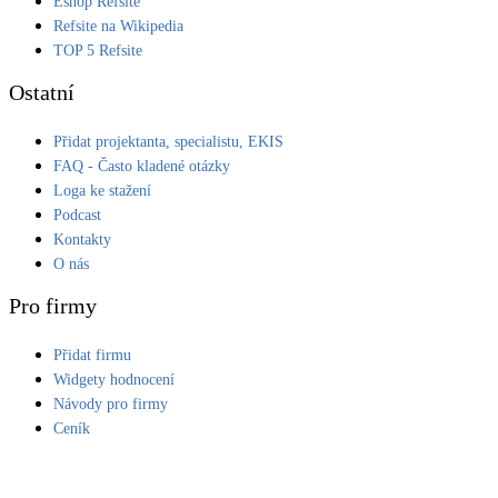
Eshop Refsite
Refsite na Wikipedia
LED osvětlení
TOP 5 Refsite
Vnitřní i venkovní
Ostatní
Retence deštové vody
Přidat projektanta, specialistu, EKIS
Akumulace dešťovky
FAQ - Často kladené otázky
Loga ke stažení
NEW
Zelená střecha
Podcast
Vegetační střechy
Kontakty
O nás
NEW
Větrné elektrárny
Pro firmy
Malé i velké turbíny
Přidat firmu
Widgety hodnocení
Návody pro firmy
Ceník