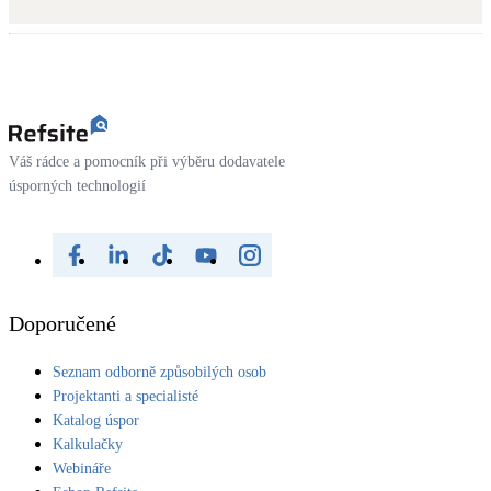
Kotle
Hlavní zdroje vytápění
Bateriové úložiště
Pouze velké BESS
Váš rádce a pomocník při výběru dodavatele
úsporných technologií
Novostavby
Stínicí technika
Žaluzie, markýzy, pergoly
Doporučené
Rekuperace tepla odpadní vody
Seznam odborně způsobilých osob
Šedá i černá odpadní voda
Projektanti a specialisté
Katalog úspor
Kamna / krby
Kalkulačky
Doplňkové zdroje vytápění
Webináře