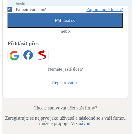
Dotační, energetické služby
Pamatovat si mě
Zapomenuté heslo?
Přihlásit se
Solární termický systém
Na přípravu teplé vody i přitápění
nebo
Přihlásit přes
Klimatizace
Tepelná čerpadla na chlazení
Větrání s rekuperací
Nemáte ještě účet?
Teplovzdušné vytápění
Registrovat se
Okna / dveře
Balkonové sestavy
Chcete spravovat učet vaší firmy?
Zaregistrujte se nejprve jako uživatel a následně se s vaší firmou
Rekonstrukce
můžete propojit. Viz
návod
.