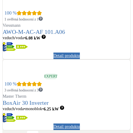
100
%
1 ověřená hodnocení z 1
Viessmann
AWO-M-AC-AF 101.A06
vzduch/voda
6.08
kW
Detail produktu
EXPERT
100
%
3 ověřená hodnocení z 3
Master Therm
BoxAir 30 Inverter
vzduch/voda
monoblok
6.25
kW
Detail produktu