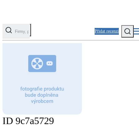
Přidat recenzi
Kategorie
Fotovoltaika
Solární ohřev vody
Tepelná čerpadla
Klimatizace pro vytápění
Zateplení
ID 9c7a5729
Obálka budovy