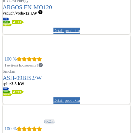
RICOM energy
ARGOS EN-MO120
vzduch/voda
12
kW
Detail produktu
100
%
1 ověřená hodnocení z 1
Sinclair
ASH-09BIS2/W
split
3.5
kW
Detail produktu
PROFI
100
%