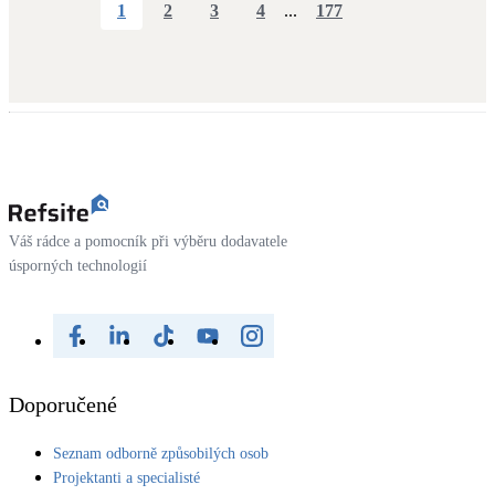
1
2
3
4
...
177
Váš rádce a pomocník při výběru dodavatele
úsporných technologií
Doporučené
Seznam odborně způsobilých osob
Projektanti a specialisté