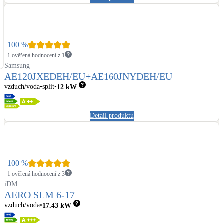
100
%
1 ověřená hodnocení z 1
Samsung
AE120JXEDEH/EU+AE160JNYDEH/EU
vzduch/voda
split
12
kW
Detail produktu
100
%
1 ověřená hodnocení z 3
iDM
AERO SLM 6-17
vzduch/voda
17.43
kW