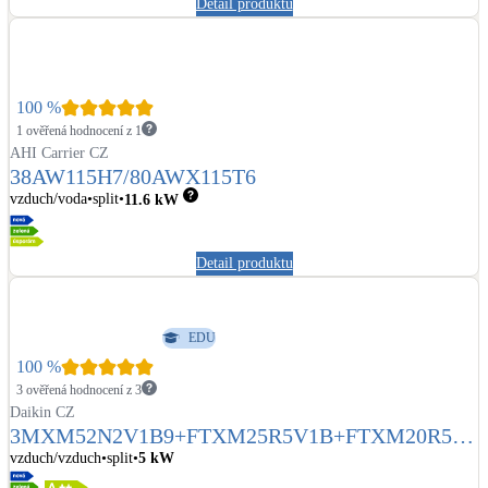
Detail produktu
Kotle
Hlavní zdroje vytápění
Bateriové úložiště
100
%
Pouze velké BESS
1 ověřená hodnocení z 1
AHI Carrier CZ
38AW115H7/80AWX115T6
Novostavby
vzduch/voda
split
11.6
kW
Detail produktu
Stínicí technika
Žaluzie, markýzy, pergoly
EDU
Rekuperace tepla odpadní vody
100
%
Šedá i černá odpadní voda
3 ověřená hodnocení z 3
Daikin CZ
3MXM52N2V1B9+FTXM25R5V1B+FTXM20R5V1
Kamna / krby
B+FTXM20R5V1B
vzduch/vzduch
split
5
kW
Doplňkové zdroje vytápění