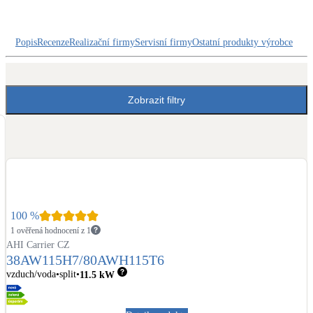
Dotační, energetické služby
Popis
Recenze
Realizační firmy
Servisní firmy
Ostatní produkty výrobce
Solární termický systém
Na přípravu teplé vody i přitápění
Zobrazit filtry
Klimatizace
Tepelná čerpadla na chlazení
Větrání s rekuperací
Teplovzdušné vytápění
Okna / dveře
100
%
Balkonové sestavy
1 ověřená hodnocení z 1
AHI Carrier CZ
38AW115H7/80AWH115T6
vzduch/voda
split
11.5
kW
Rekonstrukce