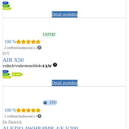
Detail produktu
EXPERT
100
%
2 ověřená hodnocení z 2
IVT
AIR X50
vzduch/voda
monoblok
4
kW
Detail produktu
EDU
100
%
1 ověřená hodnocení z 1
De Dietrich
ALEZIO AWHP 8MR-4/E V200