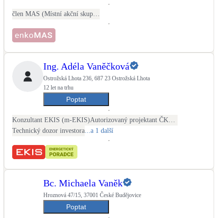
člen MAS (Místní akční skupina)
LED osvětlení
Vnitřní i venkovní
Retence deštové vody
Akumulace dešťovky
Ing. Adéla Vaněčková
Ostrožská Lhota 236, 687 23 Ostrožská Lhota
12 let na trhu
NEW
Zelená střecha
Poptat
Vegetační střechy
Konzultant EKIS (m-EKIS)
Autorizovaný projektant ČKAIT - stavební
Technický dozor investora
...a 1 další
NEW
Větrné elektrárny
Malé i velké turbíny
Bc. Michaela Vaněk
Hroznová 47/15, 37001 České Budějovice
Poptat