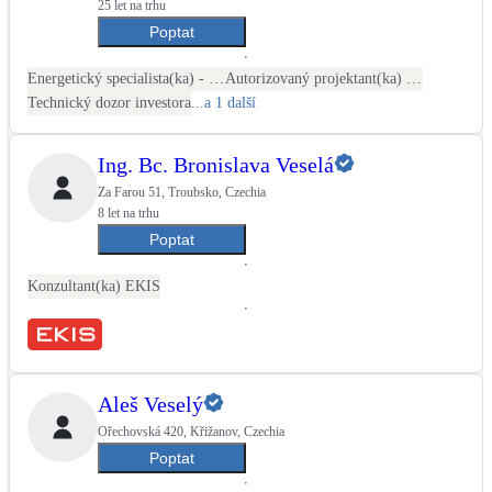
25 let na trhu
Poptat
Energetický specialista(ka) - PENB
Autorizovaný projektant(ka) ČKAIT - stavební
Technický dozor investora
...a 1 další
Ing. Bc. Bronislava Veselá
Za Farou 51, Troubsko, Czechia
8 let na trhu
Poptat
Konzultant(ka) EKIS
Aleš Veselý
Ořechovská 420, Křižanov, Czechia
Poptat