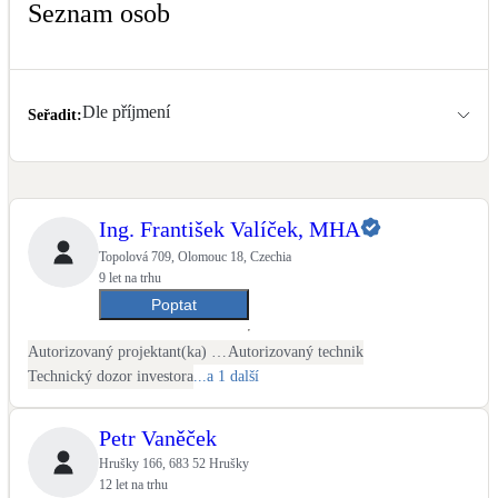
Seznam osob
Kotle
Hlavní zdroje vytápění
Bateriové úložiště
Dle příjmení
Seřadit
:
Pouze velké BESS
Novostavby
Ing. František Valíček, MHA
Topolová 709, Olomouc 18, Czechia
Stínicí technika
9 let na trhu
Žaluzie, markýzy, pergoly
Poptat
Autorizovaný projektant(ka) ČKAIT - stavební
Autorizovaný technik
Rekuperace tepla odpadní vody
Technický dozor investora
...a 1 další
Šedá i černá odpadní voda
Petr Vaněček
Kamna / krby
Hrušky 166, 683 52 Hrušky
Doplňkové zdroje vytápění
12 let na trhu