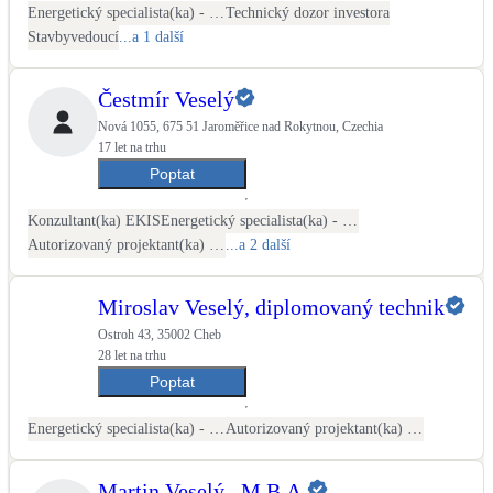
Energetický specialista(ka) - PENB
Technický dozor investora
Stavbyvedoucí
...a 1 další
Čestmír Veselý
Nová 1055, 675 51 Jaroměřice nad Rokytnou, Czechia
17 let na trhu
Poptat
Konzultant(ka) EKIS
Energetický specialista(ka) - PENB
Autorizovaný projektant(ka) ČKAIT - stavební
...a 2 další
Miroslav Veselý, diplomovaný technik
Ostroh 43, 35002 Cheb
28 let na trhu
Poptat
Energetický specialista(ka) - PENB
Autorizovaný projektant(ka) ČKAIT - stavební
Martin Veselý , M.B.A.