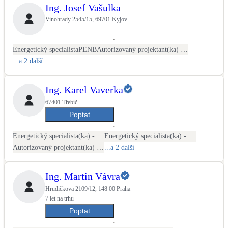
Ing. Josef Vašulka
Vinohrady 2545/15, 69701 Kyjov
Energetický specialista
PENB
Autorizovaný projektant(ka) ČKAIT - stavební
...a 2 další
Ing. Karel Vaverka
67401 Třebíč
Poptat
Energetický specialista(ka) - PENB
Energetický specialista(ka) - energetické audity / posudky
Autorizovaný projektant(ka) ČKAIT - stavební
...a 2 další
Ing. Martin Vávra
Hrudičkova 2109/12, 148 00 Praha
7 let na trhu
Poptat