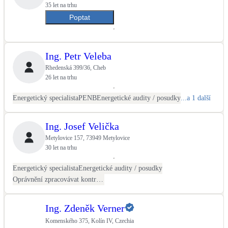
35 let na trhu
Poptat
Ing. Petr Veleba
Rhedenská 399/36, Cheb
26 let na trhu
Energetický specialista
PENB
Energetické audity / posudky
...a 1 další
Ing. Josef Velička
Metylovice 157, 73949 Metylovice
30 let na trhu
Energetický specialista
Energetické audity / posudky
Oprávnění zpracovávat kontroly otopných soustav
Ing. Zdeněk Verner
Komenského 375, Kolín IV, Czechia