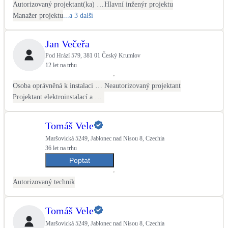
Autorizovaný projektant(ka) ČKAIT - stavební
Hlavní inženýr projektu
Manažer projektu
...a 3 další
Jan Večeřa
Pod Hrází 579, 381 01 Český Krumlov
12 let na trhu
Osoba oprávněná k instalaci OZE
Neautorizovaný projektant
Projektant elektroinstalací a FVE
Tomáš Vele
Maršovická 5249, Jablonec nad Nisou 8, Czechia
36 let na trhu
Poptat
Autorizovaný technik
Tomáš Vele
Maršovická 5249, Jablonec nad Nisou 8, Czechia