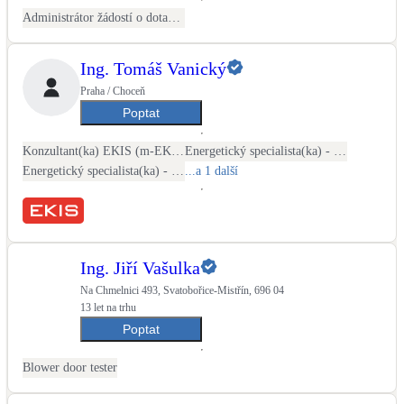
Administrátor žádostí o dotace NZÚ a NZÚ Light
Ing. Tomáš Vanický
Praha / Choceň
Poptat
Konzultant(ka) EKIS (m-EKIS)
Energetický specialista(ka) - PENB
Energetický specialista(ka) - energetické audity / posudky
...a 1 další
Ing. Jiří Vašulka
Na Chmelnici 493, Svatobořice-Mistřín, 696 04
13 let na trhu
Poptat
Blower door tester