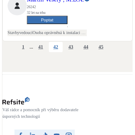
26242
32 let na trhu
Poptat
Stavbyvedoucí
Osoba oprávněná k instalaci OZE
1
...
41
42
43
44
45
Váš rádce a pomocník při výběru dodavatele
úsporných technologií