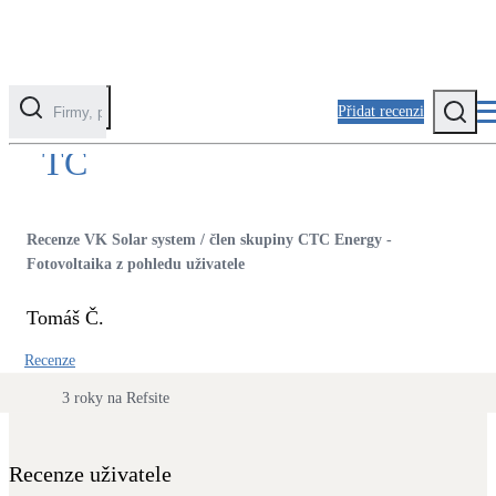
Přidat recenzi
Kontaktovat uživatele
TČ
Kategorie
Fotovoltaika
Recenze VK Solar system / člen skupiny CTC Energy -
Solární ohřev vody
Fotovoltaika z pohledu uživatele
Tomáš Č.
Tepelná čerpadla
Klimatizace pro vytápění
Recenze
3 roky na Refsite
Zateplení
Obálka budovy
Recenze uživatele