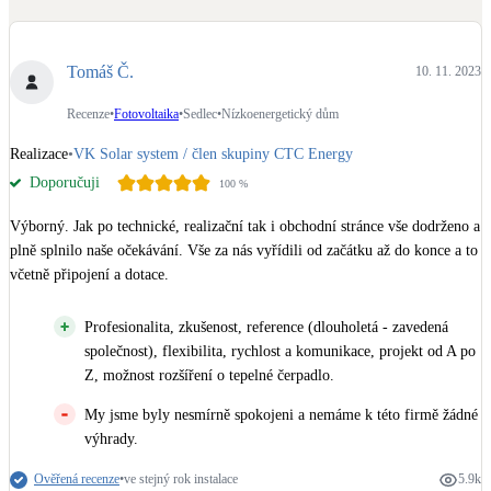
Dotační, energetické služby
Tomáš Č.
10. 11. 2023
Solární termický systém
Na přípravu teplé vody i přitápění
Recenze
•
Fotovoltaika
•
Sedlec
•
Nízkoenergetický dům
Realizace
•
VK Solar system / člen skupiny CTC Energy
Klimatizace
Doporučuji
100
%
Tepelná čerpadla na chlazení
Výborný. Jak po technické, realizační tak i obchodní stránce vše dodrženo a 
Větrání s rekuperací
plně splnilo naše očekávání. Vše za nás vyřídili od začátku až do konce a to 
Teplovzdušné vytápění
včetně připojení a dotace.
Profesionalita, zkušenost, reference (dlouholetá - zavedená
Okna / dveře
společnost), flexibilita, rychlost a komunikace, projekt od A po
Balkonové sestavy
Z, možnost rozšíření o tepelné čerpadlo.
My jsme byly nesmírně spokojeni a nemáme k této firmě žádné
Rekonstrukce
výhrady.
Ověřená recenze
•
ve stejný rok instalace
5.9k