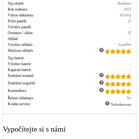
Typ služeb
Realizace
Rok realizace
2023
LED osvětlení
Výkon elektrárny
10
kWp
Vnitřní i venkovní
Počet panelů
25
Výrobce panelů
-
Orientace / sklon
JZ
Retence deštové vody
Střídač
-
Akumulace dešťovky
Výrobce střídače
GoodWe
Hlučnost střídače
Typ baterie
-
NEW
Zelená střecha
Výrobce baterie
-
Vegetační střechy
Kapacita baterie
-
Dodržení termínů
Dodržení rozpočtů
NEW
Větrné elektrárny
Malé i velké turbíny
Komunikace
Řešení reklamace
Ne
Kvalita servisu
Nehodnoceno
Vypočítejte si s námi