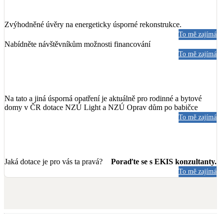
Zvýhodněné úvěry na energeticky úsporné rekonstrukce.
To mě zajímá
Nabídněte návštěvníkům možnosti financování
To mě zajímá
Na tato a jiná úsporná opatření je aktuálně pro rodinné a bytové
domy v ČR dotace NZÚ Light a NZÚ Oprav dům po babičce
To mě zajímá
Jaká dotace je pro vás ta pravá?
Poraďte se s EKIS konzultanty.
To mě zajímá