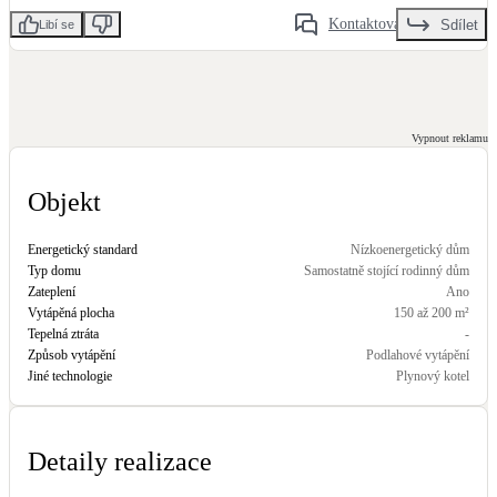
Kotle
Kontaktovat
Sdílet
Libí se
Hlavní zdroje vytápění
Bateriové úložiště
Pouze velké BESS
Vypnout reklamu
Objekt
Novostavby
Energetický standard
Nízkoenergetický dům
Typ domu
Samostatně stojící rodinný dům
Stínicí technika
Zateplení
Ano
Žaluzie, markýzy, pergoly
Vytápěná plocha
150 až 200 m²
Tepelná ztráta
-
Způsob vytápění
Podlahové vytápění
Rekuperace tepla odpadní vody
Jiné technologie
Plynový kotel
Šedá i černá odpadní voda
Kamna / krby
Detaily realizace
Doplňkové zdroje vytápění