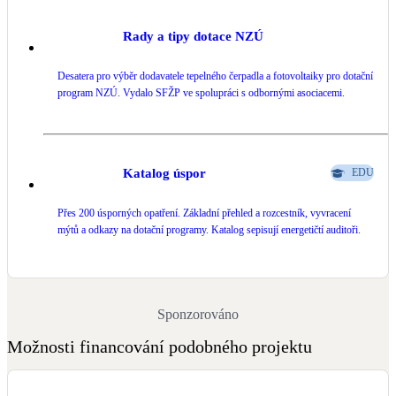
Rady a tipy dotace NZÚ
Desatera pro výběr dodavatele tepelného čerpadla a fotovoltaiky pro dotační
program NZÚ. Vydalo SFŽP ve spolupráci s odbornými asociacemi.
Katalog úspor
EDU
Přes 200 úsporných opatření. Základní přehled a rozcestník, vyvracení
mýtů a odkazy na dotační programy. Katalog sepisují energetičtí auditoři.
Sponzorováno
Možnosti financování podobného projektu