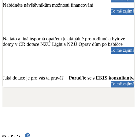
Nabídněte návštěvníkům možnosti financování
To mě zajímá
Na tato a jiná úsporná opatření je aktuálně pro rodinné a bytové
domy v ČR dotace NZÚ Light a NZÚ Oprav dům po babičce
To mě zajímá
Jaká dotace je pro vás ta pravá?
Poraďte se s EKIS konzultanty.
To mě zajímá