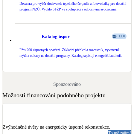
Desatera pro výběr dodavatele tepelného čerpadla a fotovoltaiky pro dotační
program NZÚ. Vydalo SFŽP ve spolupráci s odbornými asociacemi.
Katalog úspor
EDU
Přes 200 úsporných opatření. Základní přehled a rozcestník, vyvracení
mýtů a odkazy na dotační programy. Katalog sepisují energetičtí auditoři.
Sponzorováno
Možnosti financování podobného projektu
Zvýhodněné úvěry na energeticky úsporné rekonstrukce.
To mě zajímá