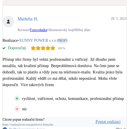
Dotační, energetické služby
Markéta H.
29. 5. 2023
Solární termický systém
Na přípravu teplé vody i přitápění
Recenze
•
Fotovoltaika
•
Jihomoravský kraj
•
Běžný dům
Realizace
•
SUNNY POWER s.r.o.
PROFI
Klimatizace
Doporučuji
100
%
Tepelná čerpadla na chlazení
Přístup této firmy byl velmi profesionální a vstřícný. Již dlouho jsem 
Větrání s rekuperací
nezažila, tak kvalitní přístup. Bezproblémová domluva. Na čem jsme se 
Teplovzdušné vytápění
dohodli, tak to platilo a vždy jsou na telefonu/e-mailu. Kvalita práce byla 
profesionální. Každý věděl co má dělat, nikdo nepostával. Mohu vřele 
doporučit. Více takových firem.
Okna / dveře
Balkonové sestavy
rychlost, vstřícnost, ochota, komunikace, profesionální přístup
nic
Rekonstrukce
Chcete poptat realizační firmu?
Poptat realizaci
https://sunnypower.cz/poptavkovy-formular/