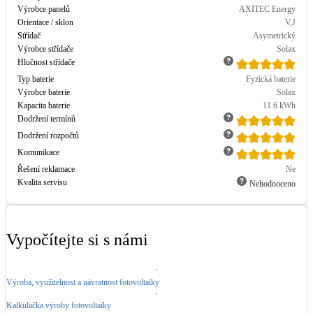
Výrobce panelů
AXITEC Energy
Orientace / sklon
V,J
LED osvětlení
Střídač
Asymetrický
Vnitřní i venkovní
Výrobce střídače
Solax
Hlučnost střídače
Retence deštové vody
Typ baterie
Fyzická baterie
Výrobce baterie
Solax
Akumulace dešťovky
Kapacita baterie
11.6
kWh
Dodržení termínů
NEW
Zelená střecha
Dodržení rozpočtů
Vegetační střechy
Komunikace
Řešení reklamace
Ne
Kvalita servisu
Nehodnoceno
NEW
Větrné elektrárny
Malé i velké turbíny
Vypočítejte si s námi
Výroba, využitelnost a návratnost fotovoltaiky
Kalkulačka výroby fotovoltaiky