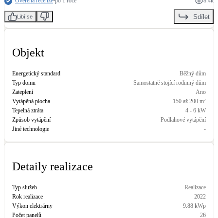
Ověřená recenze
•
po 1 roce
8.4k
Kotle
Sdílet
Hlavní zdroje vytápění
Libí se
Bateriové úložiště
Objekt
Pouze velké BESS
Energetický standard
Běžný dům
Typ domu
Samostatně stojící rodinný dům
Novostavby
Zateplení
Ano
Vytápěná plocha
150 až 200 m²
Tepelná ztráta
4 - 6 kW
Způsob vytápění
Podlahové vytápění
Stínicí technika
Jiné technologie
-
Žaluzie, markýzy, pergoly
Rekuperace tepla odpadní vody
Detaily realizace
Šedá i černá odpadní voda
Typ služeb
Realizace
Rok realizace
2022
Kamna / krby
Výkon elektrárny
9.88
kWp
Doplňkové zdroje vytápění
Počet panelů
26