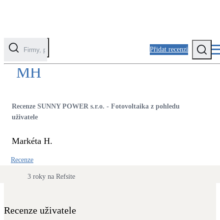
Přidat recenzi
MH
Kategorie
Fotovoltaika
Recenze SUNNY POWER s.r.o. - Fotovoltaika z pohledu
Solární ohřev vody
uživatele
Markéta H.
Tepelná čerpadla
Klimatizace pro vytápění
Recenze
3 roky na Refsite
Zateplení
Obálka budovy
Recenze uživatele