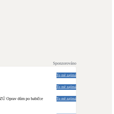
Sponzorováno
To mě zajímá
To mě zajímá
a NZÚ Oprav dům po babičce
To mě zajímá