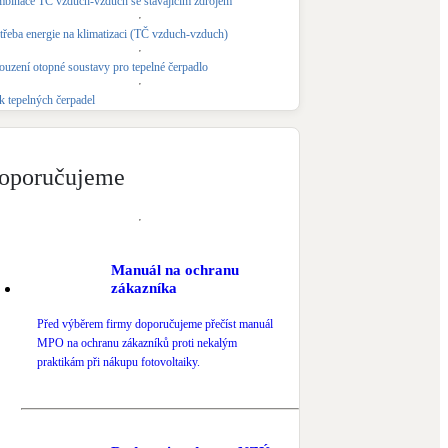
binace TČ vzduch-vzduch se stávajícím zdrojem
Novostavby
třeba energie na klimatizaci (TČ vzduch-vzduch)
ouzení otopné soustavy pro tepelné čerpadlo
Kamna / krby
k tepelných čerpadel
Doplňkové zdroje vytápění
NEW
Zelená střecha
oporučujeme
Vegetační střechy
Manuál na ochranu
zákazníka
Před výběrem firmy doporučujeme přečíst manuál
MPO na ochranu zákazníků proti nekalým
praktikám při nákupu fotovoltaiky.