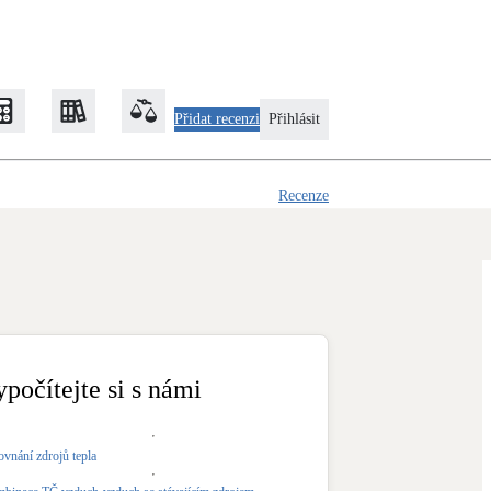
Kontaktovat uživatele
Přidat recenzi
Přihlásit
Recenze
Zateplení
Obálka budovy
Klimatizace
Tepelná čerpadla na chlazení
ypočítejte si s námi
Rekonstrukce
ovnání zdrojů tepla