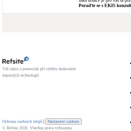
Jaká dotace je pro vás ta pr
Poraďte se s EKIS konzult
Váš rádce a pomocník při výběru dodavatele
úsporných technologií
|
Ochrana osobních údajů
Nastavení cookies
© Refsite 2026. Všechna práva vyhrazena.