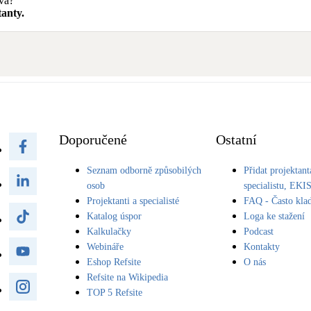
avá?
anty.
Doporučené
Ostatní
Seznam odborně způsobilých
Přidat projektant
osob
specialistu, EKI
Projektanti a specialisté
FAQ - Často kla
Katalog úspor
Loga ke stažení
Kalkulačky
Podcast
Webináře
Kontakty
Eshop Refsite
O nás
Refsite na Wikipedia
TOP 5 Refsite