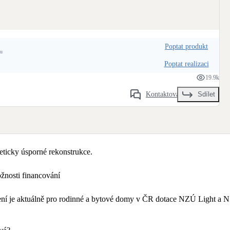
Poptat produkt
ku
Poptat realizaci
19.9k
Kontaktovat
Sdílet
ticky úsporné rekonstrukce.
nosti financování
tření je aktuálně pro rodinné a bytové domy v ČR dotace NZÚ Light 