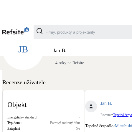
Recenze CTC Plzeň / člen skupiny CTC Energ
JB
Kategorie
Jan B.
4 roky na Refsite
Fotovoltaika
Solární ohřev vody
Recenze uživatele
Dotační, energetické služby
Jan B.
Objekt
Větrání s rekuperací
Recenze
•
Tepelná čerpa
Energetický standard
-
Teplovzdušné vytápění
Typ domu
Patrový rodinný dům
Tepelné čerpadlo
•
Mitsubishi
Zateplení
Ne