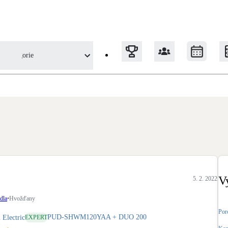
Kategorie
y - Tepelná čerpadla z pohledu uživatele
Tepelná čerpadla
Klimatizace pro vytápění
Solární termický systém
Na přípravu teplé vody i přitápění
V
5. 2. 2022
Okna / dveře
dla
•
Hvožďany
Balkonové sestavy
Por
PUD-SHWM120YAA + DUO 200
 Electric
EXPERT