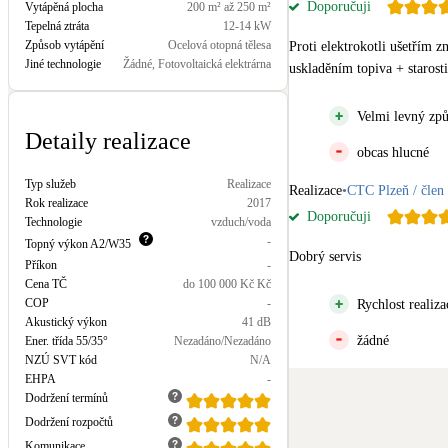
Doporučuji
Vytápěná plocha
200 m² až 250 m²
Kotle
Tepelná ztráta
12-14 kW
Hlavní zdroje vytápění
Způsob vytápění
Ocelová otopná tělesa
Proti elektrokotli ušetřím z
Jiné technologie
Žádné, Fotovoltaická elektrárna
uskladěním topiva + starost
Stínicí technika
Žaluzie, markýzy, pergoly
Velmi levný způs
Detaily realizace
obcas hlucné
LED osvětlení
Typ služeb
Realizace
Vnitřní i venkovní
Realizace
•
CTC Plzeň / čle
Rok realizace
2017
Doporučuji
Technologie
vzduch/voda
-
Topný výkon
A2/W35
NEW
Větrné elektrárny
Dobrý servis
Příkon
-
Malé i velké turbíny
Cena TČ
do 100 000 Kč
Kč
COP
-
Rychlost realiza
Akustický výkon
41
dB
žádné
Ener. třída 55/35°
Nezadáno/Nezadáno
NZÚ SVT kód
N/A
EHPA
-
Dodržení termínů
Dodržení rozpočtů
Komunikace