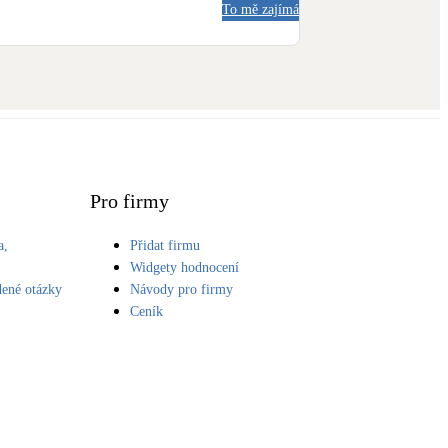
To mě zajímá
Pro firmy
a,
Přidat firmu
S
Widgety hodnocení
dené otázky
Návody pro firmy
Ceník