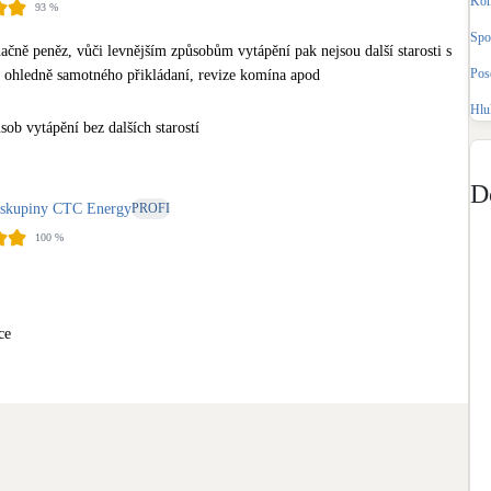
Kom
93
%
Bateriové úložiště
Pouze velké BESS
Spo
načně peněz, vůči levnějším způsobům vytápění pak nejsou další starosti s 
Pos
i ohledně samotného přikládaní, revize komína apod
Rekuperace tepla odpadní vody
Hlu
Šedá i černá odpadní voda
ob vytápění bez dalších starostí
Retence deštové vody
D
Akumulace dešťovky
n skupiny CTC Energy
PROFI
100
%
ce