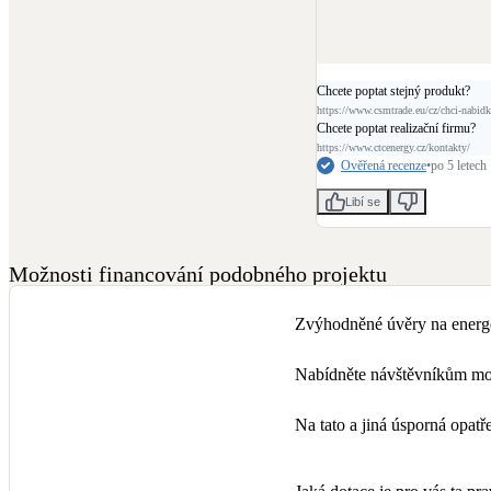
Chcete poptat stejný produkt?
https://www.csmtrade.eu/cz/chci-nabid
Chcete poptat realizační firmu?
https://www.ctcenergy.cz/kontakty/
Ověřená recenze
•
po 5 letech
Libí se
Možnosti financování podobného projektu
Zvýhodněné úvěry na energe
Nabídněte návštěvníkům mož
Na tato a jiná úsporná opa