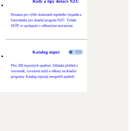
Rady a tipy dotace NZÚ
Desatera pro výběr dodavatele tepelného čerpadla a
fotovoltaiky pro dotační program NZÚ. Vydalo
SFŽP ve spolupráci s odbornými asociacemi.
Katalog úspor
EDU
Přes 200 úsporných opatření. Základní přehled a
rozcestník, vyvracení mýtů a odkazy na dotační
programy. Katalog sepisují energetičtí auditoři.