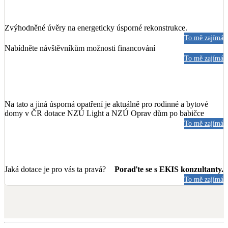
Zvýhodněné úvěry na energeticky úsporné rekonstrukce.
To mě zajímá
Nabídněte návštěvníkům možnosti financování
To mě zajímá
Na tato a jiná úsporná opatření je aktuálně pro rodinné a bytové
domy v ČR dotace NZÚ Light a NZÚ Oprav dům po babičce
To mě zajímá
Jaká dotace je pro vás ta pravá?
Poraďte se s EKIS konzultanty.
To mě zajímá