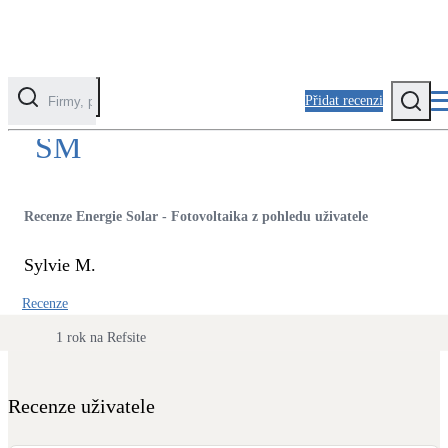
Přidat recenzi
SM
Kategorie
Fotovoltaika
Recenze Energie Solar - Fotovoltaika z pohledu uživatele
Solární ohřev vody
Sylvie M.
Tepelná čerpadla
Recenze
Klimatizace pro vytápění
1 rok na Refsite
Zateplení
Obálka budovy
Recenze uživatele