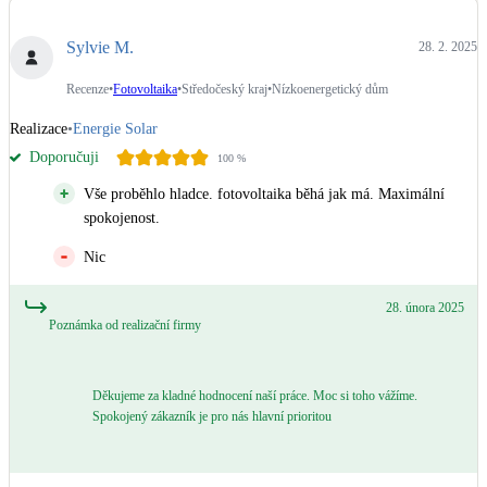
Dotační, energetické služby
Sylvie M.
28. 2. 2025
Solární termický systém
Recenze
•
Fotovoltaika
•
Středočeský kraj
•
Nízkoenergetický dům
Na přípravu teplé vody i přitápění
Realizace
•
Energie Solar
Doporučuji
100
%
Klimatizace
Tepelná čerpadla na chlazení
Vše proběhlo hladce. fotovoltaika běhá jak má. Maximální
spokojenost.
Větrání s rekuperací
Nic
Teplovzdušné vytápění
28. února 2025
Poznámka od realizační firmy
Okna / dveře
Balkonové sestavy
Děkujeme za kladné hodnocení naší práce. Moc si toho vážíme.
Spokojený zákazník je pro nás hlavní prioritou
Rekonstrukce