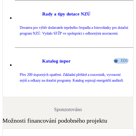
Rady a tipy dotace NZÚ
Desatera pro výběr dodavatele tepelného čerpadla a fotovoltaiky pro dotační
program NZÚ. Vydalo SFŽP ve spolupráci s odbornými asociacemi.
Katalog úspor
EDU
Přes 200 úsporných opatření. Základní přehled a rozcestník, vyvracení
mýtů a odkazy na dotační programy. Katalog sepisují energetičtí auditoři.
Sponzorováno
Možnosti financování podobného projektu