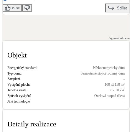
Sdílet
Libí se
LED osvětlení
Vnitřní i venkovní
Retence deštové vody
Vypnout reklamu
Akumulace dešťovky
Objekt
NEW
Zelená střecha
Vegetační střechy
Energetický standard
Nízkoenergetický dům
Typ domu
Samostatně stojící rodinný dům
Zateplení
-
NEW
Větrné elektrárny
Vytápěná plocha
100 až 150 m²
Malé i velké turbíny
Tepelná ztráta
8 - 10 kW
Způsob vytápění
Ocelová otopná tělesa
Jiné technologie
-
Detaily realizace