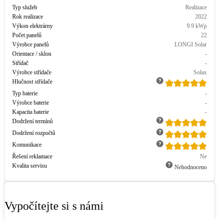
Typ služeb
Realizace
Rok realizace
2022
Výkon elektrárny
9.9
kWp
Počet panelů
22
Výrobce panelů
LONGI Solar
Orientace / sklon
-
Střídač
-
Výrobce střídače
Solax
Hlučnost střídače
Typ baterie
-
Výrobce baterie
-
Kapacita baterie
-
Dodržení termínů
Dodržení rozpočtů
Komunikace
Řešení reklamace
Ne
Kvalita servisu
Nehodnoceno
Vypočítejte si s námi