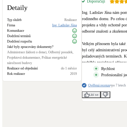
Doporučuji
Kotle
Detaily
Hlavní zdroje vytápění
Ing. Ladislav Jůna nám pomá
rodinného domu. Po celou do
Typ služeb
Realizace
projektu a vždy ochotně po
Stínicí technika
Firma
Ing. Ladislav Jůna
Komunikace
Žaluzie, markýzy, pergoly
odborné znalosti a zkušenost
Dodržení termínů
Dodržení rozpočtu
Velkým přínosem byla také 
Jaké byly zpracovány dokumenty?
LED osvětlení
byl celý administrativní pr
Administrace žádosti o dotaci, Odborný posudek,
Vnitřní i venkovní
požadovaných termínech. Ko
Projektová dokumentace, Průkaz energetické
proběhla projektová příprava
náročnosti budovy
Realizace od objednání
do 1 měsíce
dlouhodobou funkčnost navr
Rychlost
NEW
Větrné elektrárny
Rok realizace
2019
Profesionální j
Malé i velké turbíny
Ověřená recenze
•
po 7 letech
Libí se