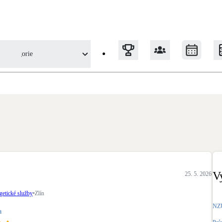
Kategorie
etické služby z pohledu uživatele
Tepelná čerpadla
Klimatizace pro vytápění
Solární termický systém
Na přípravu teplé vody i přitápění
V
25. 5. 2026
Okna / dveře
getické služby
•
Zlín
Balkonové sestavy
NZÚ
a