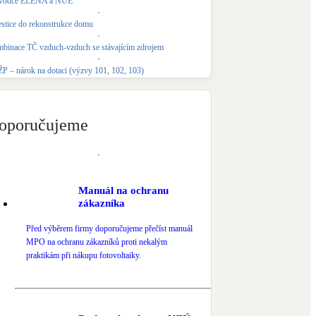
vodce ELENA a NUE
Novostavby
estice do rekonstrukce domu
binace TČ vzduch-vzduch se stávajícím zdrojem
Kamna / krby
P – nárok na dotaci (výzvy 101, 102, 103)
Doplňkové zdroje vytápění
NEW
Zelená střecha
oporučujeme
Vegetační střechy
Manuál na ochranu
zákazníka
Před výběrem firmy doporučujeme přečíst manuál
MPO na ochranu zákazníků proti nekalým
praktikám při nákupu fotovoltaiky.