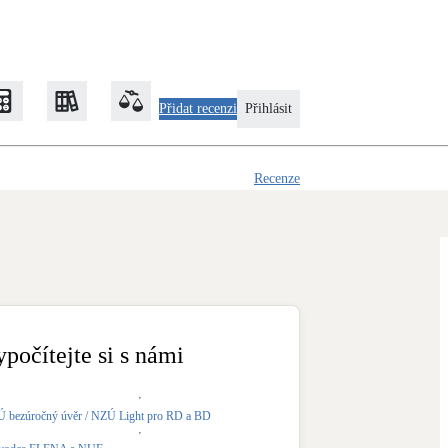
Přidat recenzi
Přihlásit
Recenze
Zateplení
Obálka budovy
Klimatizace
Tepelná čerpadla na chlazení
ypočítejte si s námi
Rekonstrukce
 bezúročný úvěr / NZÚ Light pro RD a BD