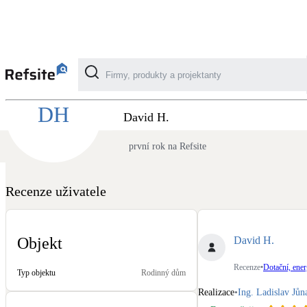
Recenze Ing. Ladislav Jůna - Dotační, energ
DH
Kategorie
David H.
první rok na Refsite
Fotovoltaika
Solární ohřev vody
Recenze uživatele
Dotační, energetické služby
David H.
Objekt
Větrání s rekuperací
Recenze
•
Dotační, ener
Typ objektu
Rodinný dům
Teplovzdušné vytápění
Realizace
•
Ing. Ladislav Jůn