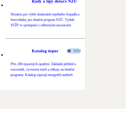
Rady a tipy dotace NZÚ
Desatera pro výběr dodavatele tepelného čerpadla a
fotovoltaiky pro dotační program NZÚ. Vydalo
SFŽP ve spolupráci s odbornými asociacemi.
Katalog úspor
EDU
Přes 200 úsporných opatření. Základní přehled a
rozcestník, vyvracení mýtů a odkazy na dotační
programy. Katalog sepisují energetičtí auditoři.