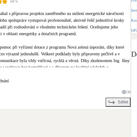
Prů
100
%
Bateriové úložiště
Pouze velké BESS
Inv
hal s přípravou projektu zaměřeného na snížení energetické náročnosti 
bu spolupráce vystupoval profesionálně, aktivně řešil jednotlivé kroky 
Kom
radil při rozhodování o vhodném technickém řešení. Oceňujeme jeho 
Rekuperace tepla odpadní vody
OPŽ
Šedá i černá odpadní voda
i v oblasti energetiky a dotačních programů.

pomoc při vyřízení dotace z programu Nová zelená úsporám, díky které 
Retence deštové vody
D
oces výrazně jednodušší. Veškeré podklady byly připraveny pečlivě a v 
Akumulace dešťovky
munikace byla vždy vstřícná, rychlá a věcná. Díky zkušenostem Ing. Jůny 
 i realizace bez komplikací a s důrazem na kvalitní výsledek a 
žených opatření.
ednání
36
Sdílet