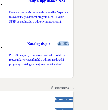
Rady a tipy dotace NZÚ
Desatera pro výběr dodavatele tepelného čerpadla a
fotovoltaiky pro dotační program NZÚ. Vydalo
SFŽP ve spolupráci s odbornými asociacemi.
Katalog úspor
EDU
Přes 200 úsporných opatření. Základní přehled a
rozcestník, vyvracení mýtů a odkazy na dotační
programy. Katalog sepisují energetičtí auditoři.
Sponzorováno
To mě zajímá