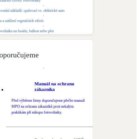
kulačka výroby fotovoltaiky
Novostavby
vnání nákladů: spalovací vs. elektrické auto
 a zatížení vegetačních střech
Kamna / krby
ovoltaika na fasádu, balkon nebo plot
Doplňkové zdroje vytápění
NEW
Zelená střecha
oporučujeme
Vegetační střechy
Manuál na ochranu
zákazníka
Před výběrem firmy doporučujeme přečíst manuál
MPO na ochranu zákazníků proti nekalým
praktikám při nákupu fotovoltaiky.