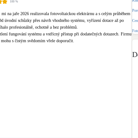
Kal
100
%
Bateriové úložiště
Pouze velké BESS
Poro
 na jaře 2026 realizovala fotovoltaickou elektrárnu a s celým průběhem 
Od úvodní schůzky přes návrh vhodného systému, vyřízení dotace až po 
Cena
íhalo profesionálně, ochotně a bez problémů.

Rekuperace tepla odpadní vody
Fot
Šedá i černá odpadní voda
tlení fungování systému a vstřícný přístup při dodatečných dotazech. Firmu 
ohu s čistým svědomím vřele doporučit.
Retence deštové vody
D
Akumulace dešťovky