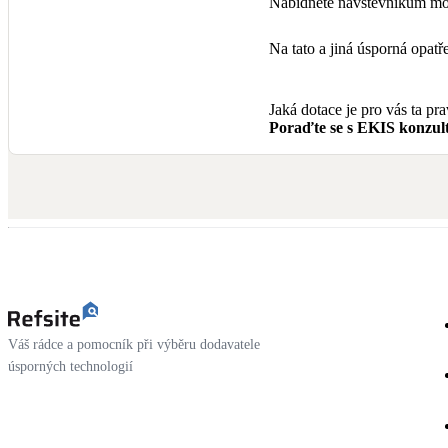
Nabídněte návštěvníkům mož
Na tato a jiná úsporná opa
Jaká dotace je pro vás ta pr
Poraďte se s EKIS konzult
Váš rádce a pomocník při výběru dodavatele
úsporných technologií