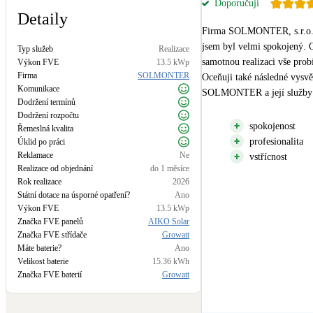
Doporučuji
Kotle
Detaily
Hlavní zdroje vytápění
Firma SOLMONTER, s.r.o. mi
jsem byl velmi spokojený. 
Typ služeb
Realizace
samotnou realizaci vše prob
Stínicí technika
Výkon FVE
13.5
kWp
Firma
SOLMONTER
Žaluzie, markýzy, pergoly
Oceňuji také následné vysvě
Komunikace
SOLMONTER a její služby m
Dodržení termínů
Dodržení rozpočtu
LED osvětlení
spokojenost
Řemeslná kvalita
Vnitřní i venkovní
profesionalita
Úklid po práci
Reklamace
Ne
vstřícnost
Realizace od objednání
do 1 měsíce
NEW
Větrné elektrárny
Rok realizace
2026
Malé i velké turbíny
Státní dotace na úsporné opatření?
Ano
Výkon FVE
13.5
kWp
Značka FVE panelů
AIKO Solar
Značka FVE střídače
Growatt
Máte baterie?
Ano
Velikost baterie
15.36
kWh
Značka FVE baterií
Growatt