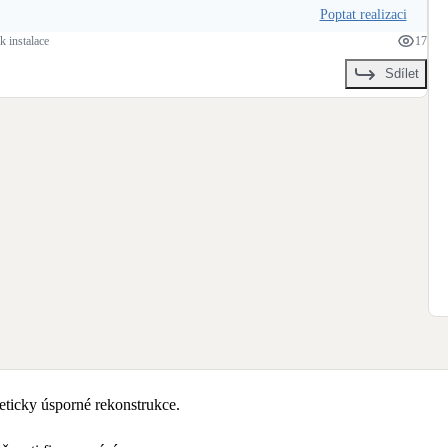
Poptat realizaci
k instalace
17
Sdílet
ticky úsporné rekonstrukce.