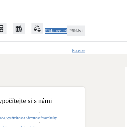
Přidat recenzi
Přihlásit
Recenze
Zateplení
Obálka budovy
Klimatizace
Tepelná čerpadla na chlazení
ypočítejte si s námi
Rekonstrukce
oba, využitelnost a návratnost fotovoltaiky