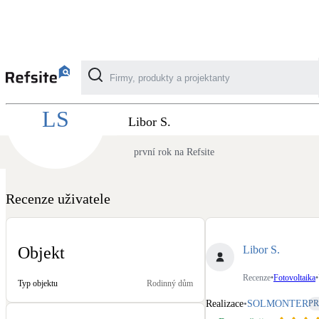
Recenze SOLMONTER - Fotovoltaika z pohl
LS
Kategorie
Libor S.
první rok na Refsite
Fotovoltaika
Solární ohřev vody
Recenze uživatele
Dotační, energetické služby
Libor S.
Objekt
Větrání s rekuperací
Recenze
•
Fotovoltaika
•
Typ objektu
Rodinný dům
Teplovzdušné vytápění
Realizace
•
SOLMONTER
PR