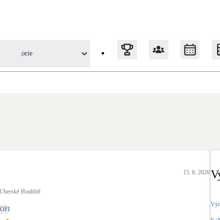
Kategorie
edu uživatele
Tepelná čerpadla
Klimatizace pro vytápění
Solární termický systém
Na přípravu teplé vody i přitápění
V
15. 6. 2026
Okna / dveře
Uherské Hradiště
Balkonové sestavy
Výr
OFI