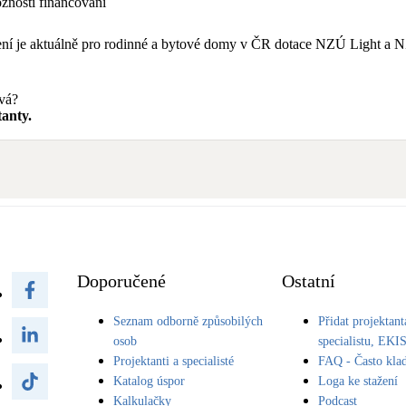
nosti financování
tření je aktuálně pro rodinné a bytové domy v ČR dotace NZÚ Light 
avá?
anty.
Doporučené
Ostatní
Seznam odborně způsobilých
Přidat projektant
osob
specialistu, EKI
Projektanti a specialisté
FAQ - Často kla
Katalog úspor
Loga ke stažení
Kalkulačky
Podcast