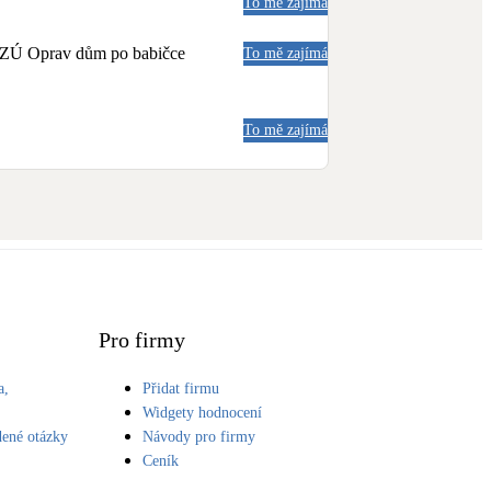
To mě zajímá
a NZÚ Oprav dům po babičce
To mě zajímá
To mě zajímá
Pro firmy
a,
Přidat firmu
S
Widgety hodnocení
dené otázky
Návody pro firmy
Ceník