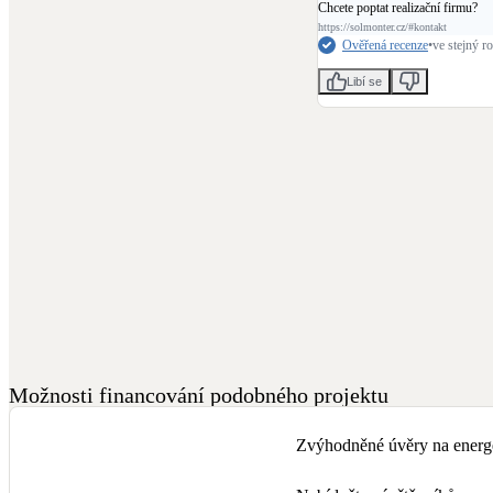
Chcete poptat realizační firmu?
https://solmonter.cz/#kontakt
Ověřená recenze
•
ve stejný ro
Libí se
Možnosti financování podobného projektu
Zvýhodněné úvěry na energe