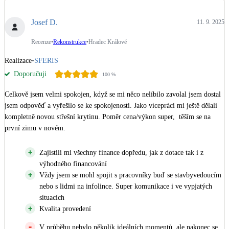
Dotační, energetické služby
Josef D.
11. 9. 2025
Solární termický systém
Recenze
•
Rekonstrukce
•
Hradec Králové
Na přípravu teplé vody i přitápění
Realizace
•
SFERIS
Doporučuji
100
%
Klimatizace
Tepelná čerpadla na chlazení
Celkově jsem velmi spokojen, když se mi něco nelíbilo zavolal jsem dostal 
jsem odpověď a vyřešilo se ke spokojenosti. Jako vícepráci mi ještě dělali 
Větrání s rekuperací
kompletně novou střešní krytinu. Poměr cena/výkon super,  těším se na 
Teplovzdušné vytápění
první zimu v novém.
Zajistili mi všechny finance dopředu, jak z dotace tak i z
Okna / dveře
výhodného financování
Balkonové sestavy
Vždy jsem se mohl spojit s pracovníky buď se stavbyvedoucím
nebo s lidmi na infolince. Super komunikace i ve vypjatých
situacích
Rekonstrukce
Kvalita provedení
V průběhu nebylo několik ideálních momentů, ale nakonec se