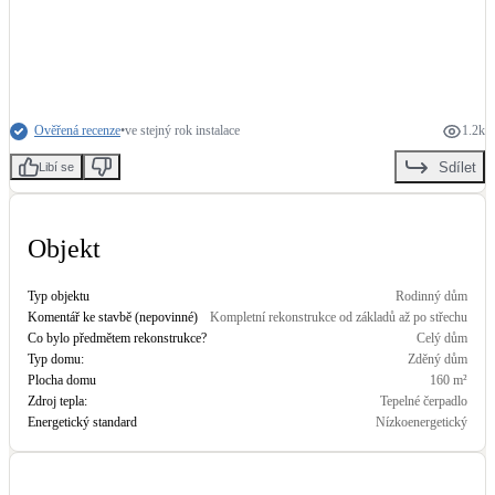
LED osvětlení
+
5
Vnitřní i venkovní
Retence deštové vody
Ověřená recenze
•
ve stejný rok instalace
1.2k
Akumulace dešťovky
Sdílet
Libí se
NEW
Zelená střecha
Vegetační střechy
Objekt
Typ objektu
Rodinný dům
NEW
Větrné elektrárny
Komentář ke stavbě (nepovinné)
Kompletní rekonstrukce od základů až po střechu
Malé i velké turbíny
Co bylo předmětem rekonstrukce?
Celý dům
Typ domu:
Zděný dům
Plocha domu
160
m²
Zdroj tepla:
Tepelné čerpadlo
Energetický standard
Nízkoenergetický