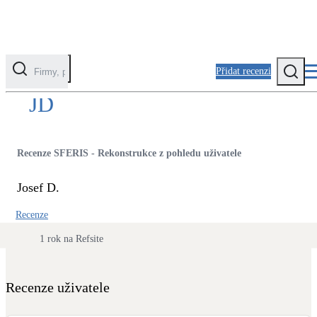
Přidat recenzi
JD
Kategorie
Fotovoltaika
Recenze SFERIS - Rekonstrukce z pohledu uživatele
Solární ohřev vody
Josef D.
Tepelná čerpadla
Recenze
Klimatizace pro vytápění
1 rok na Refsite
Zateplení
Obálka budovy
Recenze uživatele