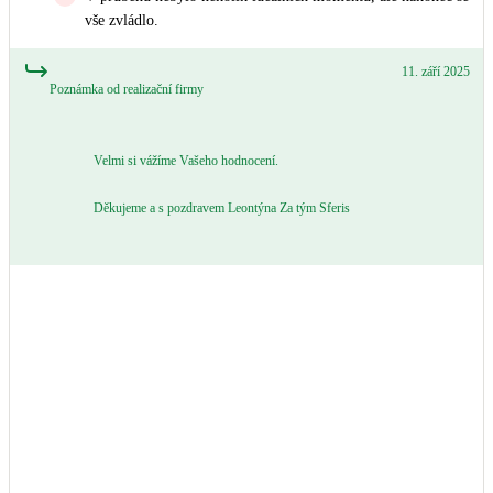
Kotle
vše zvládlo.
Hlavní zdroje vytápění
11. září 2025
Poznámka od realizační firmy
Bateriové úložiště
Pouze velké BESS
Velmi si vážíme Vašeho hodnocení.
Novostavby
Děkujeme a s pozdravem Leontýna Za tým Sferis
Stínicí technika
Žaluzie, markýzy, pergoly
Rekuperace tepla odpadní vody
Šedá i černá odpadní voda
Kamna / krby
Doplňkové zdroje vytápění