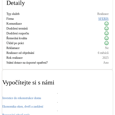
Detaily
Typ služeb
Realizace
Firma
SFERIS
Komunikace
Dodržení termínů
Dodržení rozpočtu
Řemeslná kvalita
Úklid po práci
Reklamace
Ne
Realizace od objednání
6 měsíců
Rok realizace
2025
Státní dotace na úsporné opatření?
Ano
Vypočítejte si s námi
Investice do rekonstrukce domu
Ekonomika oken, dveří a zasklení
Porovnání zdrojů tepla