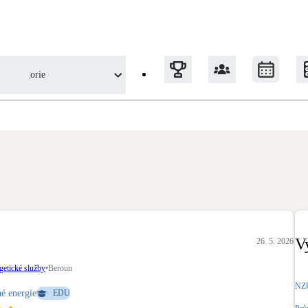
Kategorie
í, energetické služby z pohledu uživatele
Tepelná čerpadla
Klimatizace pro vytápění
Solární termický systém
Na přípravu teplé vody i přitápění
V
26. 5. 2026
Okna / dveře
getické služby
•
Beroun
Balkonové sestavy
NZÚ
é energie
EDU