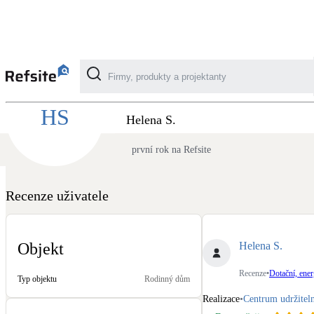
Recenze Centrum udržitelné energie - Dotačn
HS
Kategorie
Helena S.
první rok na Refsite
Fotovoltaika
Solární ohřev vody
Recenze uživatele
Dotační, energetické služby
Helena S.
Objekt
Větrání s rekuperací
Recenze
•
Dotační, ener
Typ objektu
Rodinný dům
Teplovzdušné vytápění
Realizace
•
Centrum udržiteln