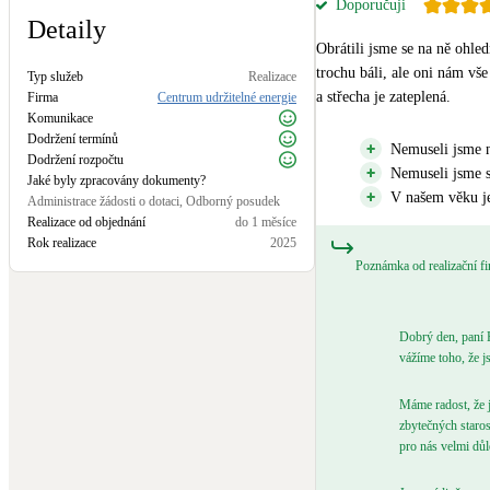
Doporučuji
Kotle
Detaily
Hlavní zdroje vytápění
Obrátili jsme se na ně ohle
trochu báli, ale oni nám vše 
Typ služeb
Realizace
a střecha je zateplená.
Stínicí technika
Firma
Centrum udržitelné energie
Komunikace
Žaluzie, markýzy, pergoly
Dodržení termínů
Nemuseli jsme n
Dodržení rozpočtu
Nemuseli jsme se
Jaké byly zpracovány dokumenty?
LED osvětlení
V našem věku j
Administrace žádosti o dotaci, Odborný posudek
Vnitřní i venkovní
Realizace od objednání
do 1 měsíce
Rok realizace
2025
Poznámka od realizační f
NEW
Větrné elektrárny
Malé i velké turbíny
Dobrý den, paní 
vážíme toho, že js
Máme radost, že j
zbytečných staros
pro nás velmi důl