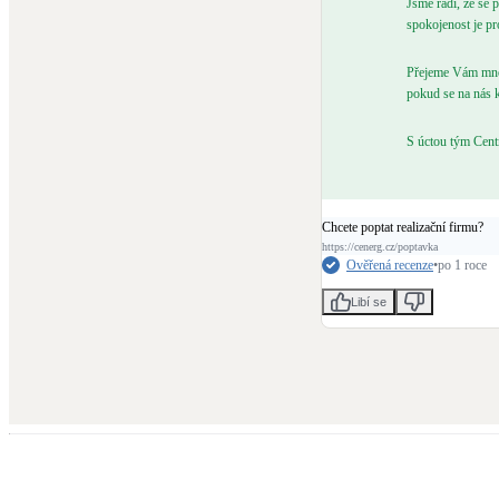
Jsme rádi, že se 
spokojenost je pr
Přejeme Vám mnoh
pokud se na nás k
S úctou tým Cent
Chcete poptat realizační firmu?
https://cenerg.cz/poptavka
Ověřená recenze
•
po 1 roce
Libí se