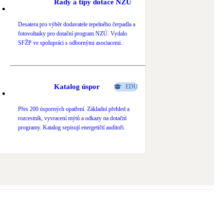
Rady a tipy dotace NZÚ
Desatera pro výběr dodavatele tepelného čerpadla a
fotovoltaiky pro dotační program NZÚ. Vydalo
SFŽP ve spolupráci s odbornými asociacemi.
Katalog úspor
EDU
Přes 200 úsporných opatření. Základní přehled a
rozcestník, vyvracení mýtů a odkazy na dotační
programy. Katalog sepisují energetičtí auditoři.