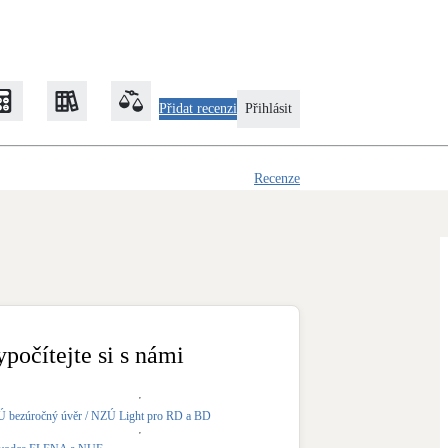
Přidat recenzi
Přihlásit
Recenze
Zateplení
Obálka budovy
Klimatizace
Tepelná čerpadla na chlazení
ypočítejte si s námi
Rekonstrukce
 bezúročný úvěr / NZÚ Light pro RD a BD