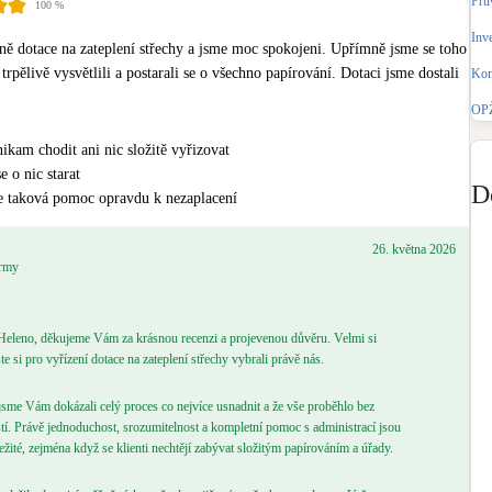
Prů
100
%
Bateriové úložiště
Pouze velké BESS
Inv
dně dotace na zateplení střechy a jsme moc spokojeni. Upřímně jsme se toho 
trpělivě vysvětlili a postarali se o všechno papírování. Dotaci jsme dostali 
Kom
Rekuperace tepla odpadní vody
OPŽ
Šedá i černá odpadní voda
ikam chodit ani nic složitě vyřizovat
 o nic starat
Retence deštové vody
D
e taková pomoc opravdu k nezaplacení
Akumulace dešťovky
26. května 2026
irmy
Heleno, děkujeme Vám za krásnou recenzi a projevenou důvěru. Velmi si
te si pro vyřízení dotace na zateplení střechy vybrali právě nás.
sme Vám dokázali celý proces co nejvíce usnadnit a že vše proběhlo bez
tí. Právě jednoduchost, srozumitelnost a kompletní pomoc s administrací jsou
ežité, zejména když se klienti nechtějí zabývat složitým papírováním a úřady.