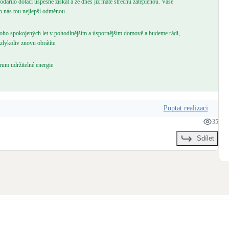
podařilo dotaci úspěšně získat a že dnes již máte střechu zateplenou. Vaše
o nás tou nejlepší odměnou.
o spokojených let v pohodlnějším a úspornějším domově a budeme rádi,
dykoliv znovu obrátíte.
rum udržitelné energie
Poptat realizaci
35
Sdílet