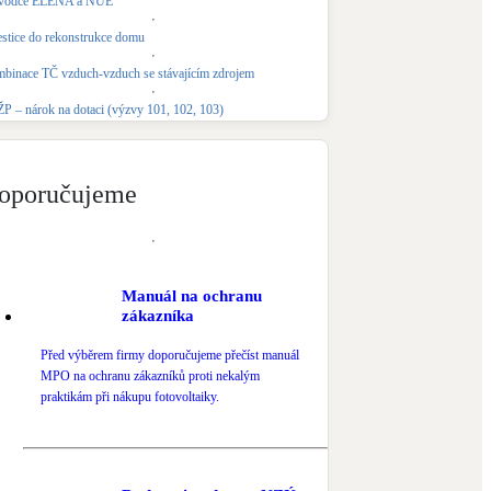
vodce ELENA a NUE
Novostavby
estice do rekonstrukce domu
binace TČ vzduch-vzduch se stávajícím zdrojem
Kamna / krby
P – nárok na dotaci (výzvy 101, 102, 103)
Doplňkové zdroje vytápění
NEW
Zelená střecha
oporučujeme
Vegetační střechy
Manuál na ochranu
zákazníka
Před výběrem firmy doporučujeme přečíst manuál
MPO na ochranu zákazníků proti nekalým
praktikám při nákupu fotovoltaiky.