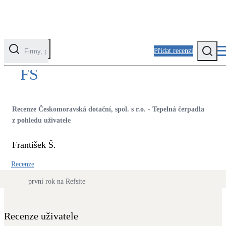
Přidat recenzi
FŠ
Kategorie
Fotovoltaika
Recenze Českomoravská dotační, spol. s r.o. - Tepelná čerpadla
Solární ohřev vody
z pohledu uživatele
František Š.
Tepelná čerpadla
Klimatizace pro vytápění
Recenze
první rok na Refsite
Zateplení
Obálka budovy
Recenze uživatele