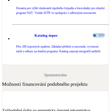
Desatera pro výběr dodavatele tepelného čerpadla a fotovoltaiky pro dotační
program NZÚ. Vydalo SFŽP ve spolupráci s odbornými asociacemi.
Katalog úspor
EDU
Přes 200 úsporných opatření. Základní přehled a rozcestník, vyvracení
mýtů a odkazy na dotační programy. Katalog sepisují energetičtí auditoři.
Sponzorováno
Možnosti financování podobného projektu
Zvýhodněné úvěry na energeticky úsporné rekonstrukce.