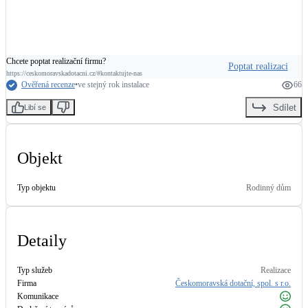
Kotle
Hlavní zdroje vytápění
Chcete poptat realizační firmu?
Bateriové úložiště
Poptat realizaci
https://ceskomoravskadotacni.cz/#kontaktujte-nas
Pouze velké BESS
Ověřená recenze
•
ve stejný rok instalace
66
Sdílet
Libí se
Novostavby
Objekt
Stínicí technika
Žaluzie, markýzy, pergoly
Typ objektu
Rodinný dům
Rekuperace tepla odpadní vody
Detaily
Šedá i černá odpadní voda
Typ služeb
Realizace
Kamna / krby
Firma
Českomoravská dotační, spol. s r.o.
Doplňkové zdroje vytápění
Komunikace