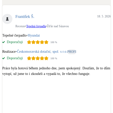
Dotační, energetické služby
František Š.
18. 5. 2026
Solární termický systém
Na přípravu teplé vody i přitápění
Recenze
•
Tepelná čerpadla
•
Žďár nad Sázavou
Tepelné čerpadlo
•
Hyundai
Klimatizace
Doporučuji
100
%
Tepelná čerpadla na chlazení
Realizace
•
Českomoravská dotační, spol. s r.o.
PROFI
Větrání s rekuperací
Doporučuji
100
%
Teplovzdušné vytápění
Práce byla hotová během jednoho dne, jsem spokojený. Doufám, že to dům 
vytopí, už jsme to i zkoušeli a vypadá to, že všechno funguje.
Okna / dveře
Balkonové sestavy
Rekonstrukce