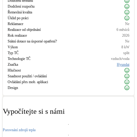
Dodržení termínů
Dodržení rozpočtu
LED osvětlení
Řemeslná kvalita
Vnitřní i venkovní
Úklid po práci
Reklamace
Ne
Realizace od objednání
6 měsíců
Retence deštové vody
Rok realizace
2026
Akumulace dešťovky
Státní dotace na úsporné opatření?
Ne
Výkon
8
kW
Typ TČ
split
NEW
Zelená střecha
Technologie TČ
vzduch/voda
Značka
Hyundai
Vegetační střechy
Hlučnost
Snadnost použití / ovládání
Ovládání přes mob. aplikaci
NEW
Větrné elektrárny
Design
Malé i velké turbíny
Vypočítejte si s námi
Porovnání zdrojů tepla