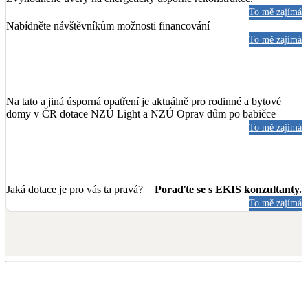
To mě zajímá
Nabídněte návštěvníkům možnosti financování
To mě zajímá
Na tato a jiná úsporná opatření je aktuálně pro rodinné a bytové
domy v ČR dotace NZÚ Light a NZÚ Oprav dům po babičce
To mě zajímá
Jaká dotace je pro vás ta pravá?
Poraďte se s EKIS konzultanty.
To mě zajímá