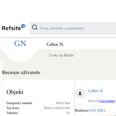
Recenze SOLAREL - Fotovoltaika z pohledu
GN
Kategorie
Gábor N.
3 roky na Refsite
Fotovoltaika
Solární ohřev vody
Recenze uživatele
Dotační, energetické služby
Gábor N.
Objekt
Větrání s rekuperací
Recenze
•
Fotovoltaika
•
Energetický standard
Běžný dům
Teplovzdušné vytápění
Typ domu
Řadový rodinný dům
Realizace
•
SOLAREL
Zateplení
Ne