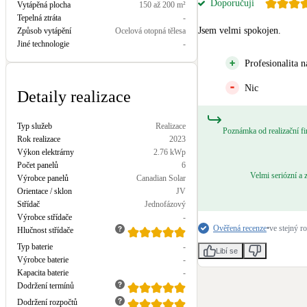
Doporučuji
Vytápěná plocha
150 až 200 m²
Kotle
Tepelná ztráta
-
Hlavní zdroje vytápění
Jsem velmi spokojen.
Způsob vytápění
Ocelová otopná tělesa
Jiné technologie
-
Stínicí technika
Profesionalita 
Žaluzie, markýzy, pergoly
Nic
Detaily realizace
LED osvětlení
Typ služeb
Realizace
Vnitřní i venkovní
Poznámka od realizační f
Rok realizace
2023
Výkon elektrárny
2.76
kWp
Počet panelů
6
NEW
Větrné elektrárny
Velmi seriózní a 
Výrobce panelů
Canadian Solar
Malé i velké turbíny
Orientace / sklon
JV
Střídač
Jednofázový
Výrobce střídače
-
Ověřená recenze
•
ve stejný ro
Hlučnost střídače
Typ baterie
-
Libí se
Výrobce baterie
-
Kapacita baterie
-
Dodržení termínů
Dodržení rozpočtů