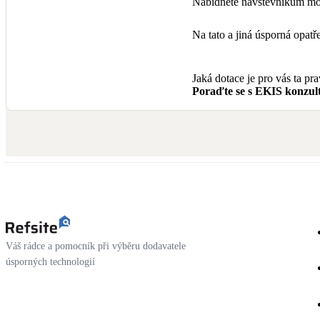
Nabídněte návštěvníkům mož
Na tato a jiná úsporná opa
Jaká dotace je pro vás ta pr
Poraďte se s EKIS konzult
Váš rádce a pomocník při výběru dodavatele
úsporných technologií