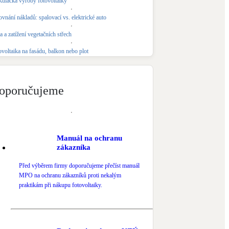
kulačka výroby fotovoltaiky
Novostavby
vnání nákladů: spalovací vs. elektrické auto
 a zatížení vegetačních střech
Kamna / krby
ovoltaika na fasádu, balkon nebo plot
Doplňkové zdroje vytápění
NEW
Zelená střecha
oporučujeme
Vegetační střechy
Manuál na ochranu
zákazníka
Před výběrem firmy doporučujeme přečíst manuál
MPO na ochranu zákazníků proti nekalým
praktikám při nákupu fotovoltaiky.