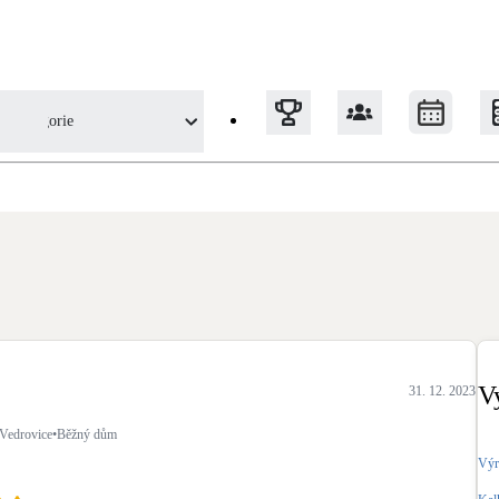
Kategorie
 uživatele
Tepelná čerpadla
Klimatizace pro vytápění
Solární termický systém
Na přípravu teplé vody i přitápění
V
31. 12. 2023
Okna / dveře
Vedrovice
•
Běžný dům
Balkonové sestavy
Výr