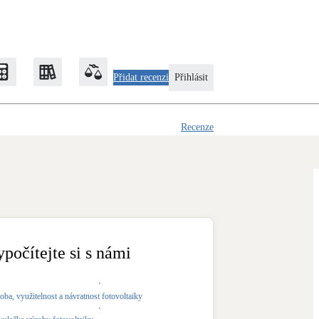
Kontaktovat uživatele
Přidat recenzi
Přihlásit
Recenze
Zateplení
Obálka budovy
Klimatizace
Tepelná čerpadla na chlazení
ypočítejte si s námi
Rekonstrukce
oba, využitelnost a návratnost fotovoltaiky