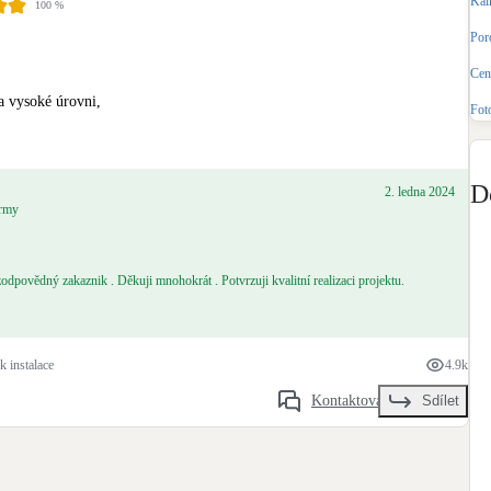
Kal
100
%
Bateriové úložiště
Pouze velké BESS
Poro
Cena
Rekuperace tepla odpadní vody
na vysoké úrovni,
Fot
Šedá i černá odpadní voda
Retence deštové vody
D
2. ledna 2024
Akumulace dešťovky
irmy
zodpovědný zakaznik . Děkuji mnohokrát . Potvrzuji kvalitní realizaci projektu.
k instalace
4.9k
Kontaktovat
Sdílet