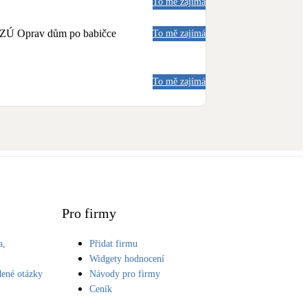
To mě zajímá
a NZÚ Oprav dům po babičce
To mě zajímá
To mě zajímá
Pro firmy
a,
Přidat firmu
S
Widgety hodnocení
dené otázky
Návody pro firmy
Ceník