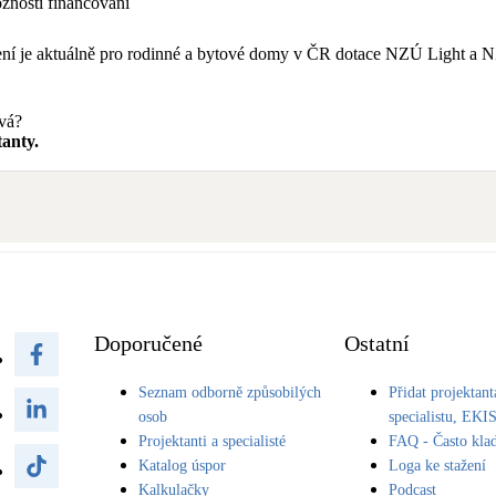
nosti financování
tření je aktuálně pro rodinné a bytové domy v ČR dotace NZÚ Light 
avá?
anty.
Doporučené
Ostatní
Seznam odborně způsobilých
Přidat projektant
osob
specialistu, EKI
Projektanti a specialisté
FAQ - Často kla
Katalog úspor
Loga ke stažení
Kalkulačky
Podcast