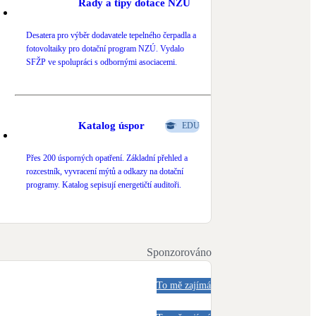
Rady a tipy dotace NZÚ
Desatera pro výběr dodavatele tepelného čerpadla a
fotovoltaiky pro dotační program NZÚ. Vydalo
SFŽP ve spolupráci s odbornými asociacemi.
Katalog úspor
EDU
Přes 200 úsporných opatření. Základní přehled a
rozcestník, vyvracení mýtů a odkazy na dotační
programy. Katalog sepisují energetičtí auditoři.
Sponzorováno
To mě zajímá