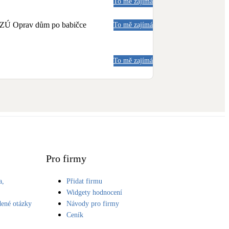
To mě zajímá
a NZÚ Oprav dům po babičce
To mě zajímá
To mě zajímá
Pro firmy
a,
Přidat firmu
S
Widgety hodnocení
dené otázky
Návody pro firmy
Ceník