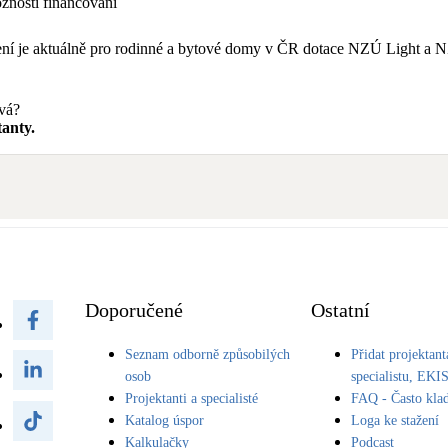
nosti financování
tření je aktuálně pro rodinné a bytové domy v ČR dotace NZÚ Light 
avá?
anty.
Doporučené
Ostatní
Seznam odborně způsobilých
Přidat projektant
osob
specialistu, EKI
Projektanti a specialisté
FAQ - Často kla
Katalog úspor
Loga ke stažení
Kalkulačky
Podcast