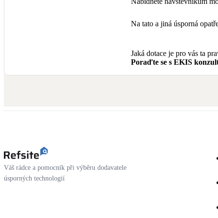
Nabídněte návštěvníkům mož
Na tato a jiná úsporná opa
Jaká dotace je pro vás ta pr
Poraďte se s EKIS konzult
Váš rádce a pomocník při výběru dodavatele
úsporných technologií