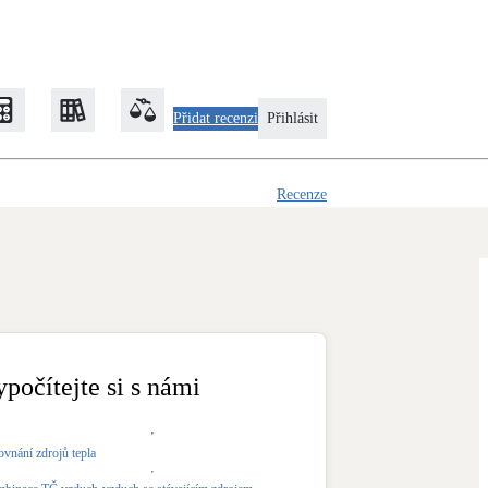
Přidat recenzi
Přihlásit
Recenze
Zateplení
Obálka budovy
Klimatizace
Tepelná čerpadla na chlazení
ypočítejte si s námi
Rekonstrukce
ovnání zdrojů tepla