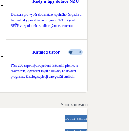
Rady a tipy dotace NZÚ
Desatera pro výběr dodavatele tepelného čerpadla a
fotovoltaiky pro dotační program NZÚ. Vydalo
SFŽP ve spolupráci s odbornými asociacemi.
Katalog úspor
EDU
Přes 200 úsporných opatření. Základní přehled a
rozcestník, vyvracení mýtů a odkazy na dotační
programy. Katalog sepisují energetičtí auditoři.
Sponzorováno
To mě zajímá