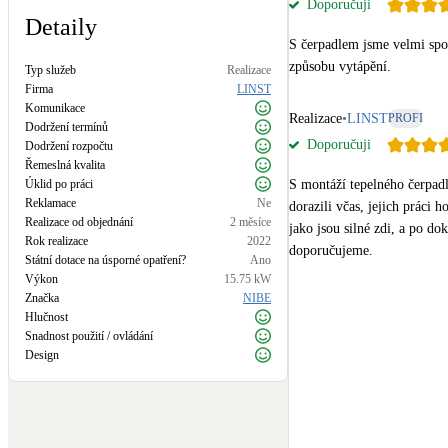
Doporučuji
Kotle
Detaily
Hlavní zdroje vytápění
S čerpadlem jsme velmi spok
způsobu vytápění.
Typ služeb
Realizace
Stínicí technika
Firma
LINST
Komunikace
Žaluzie, markýzy, pergoly
Realizace
•
LINST
PROFI
Dodržení termínů
Doporučuji
Dodržení rozpočtu
Řemeslná kvalita
LED osvětlení
Úklid po práci
S montáží tepelného čerpadl
Vnitřní i venkovní
Reklamace
Ne
dorazili včas, jejich práci 
Realizace od objednání
2 měsíce
jako jsou silné zdi, a po do
Rok realizace
2022
NEW
Větrné elektrárny
doporučujeme.
Státní dotace na úsporné opatření?
Ano
Malé i velké turbíny
Výkon
15.75
kW
Značka
NIBE
Hlučnost
Snadnost použití / ovládání
Design