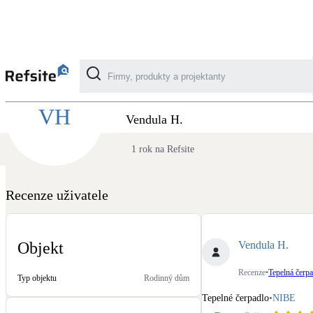
Recenze LINST - Tepelná čerpadla z pohledu
VH
Kategorie
Vendula H.
1 rok na Refsite
Fotovoltaika
Solární ohřev vody
Recenze uživatele
Dotační, energetické služby
Vendula H.
Objekt
Větrání s rekuperací
Recenze
•
Tepelná čerpa
Typ objektu
Rodinný dům
Teplovzdušné vytápění
Tepelné čerpadlo
•
NIBE