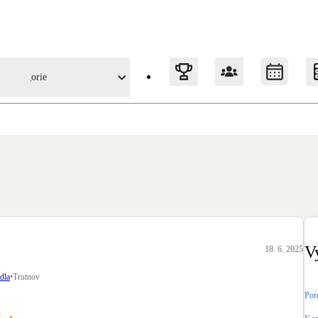
Kategorie
 uživatele
Tepelná čerpadla
Klimatizace pro vytápění
Solární termický systém
Na přípravu teplé vody i přitápění
V
18. 6. 2025
Okna / dveře
dla
•
Trutnov
Balkonové sestavy
Por