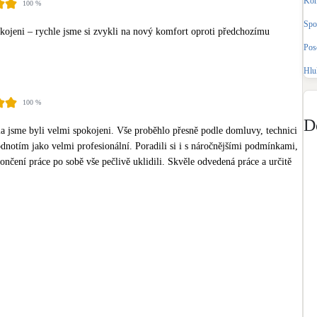
Kom
100
%
Bateriové úložiště
Pouze velké BESS
Spo
ojeni – rychle jsme si zvykli na nový komfort oproti předchozímu 
Pos
Rekuperace tepla odpadní vody
Hlu
Šedá i černá odpadní voda
100
%
Retence deštové vody
D
a jsme byli velmi spokojeni. Vše proběhlo přesně podle domluvy, technici 
Akumulace dešťovky
hodnotím jako velmi profesionální. Poradili si i s náročnějšími podmínkami, 
končení práce po sobě vše pečlivě uklidili. Skvěle odvedená práce a určitě 