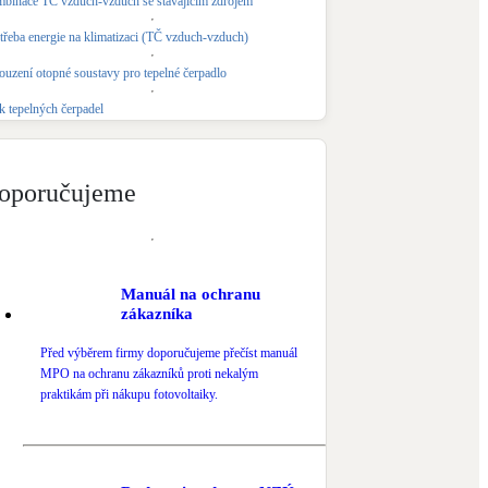
binace TČ vzduch-vzduch se stávajícím zdrojem
Novostavby
třeba energie na klimatizaci (TČ vzduch-vzduch)
ouzení otopné soustavy pro tepelné čerpadlo
Kamna / krby
k tepelných čerpadel
Doplňkové zdroje vytápění
NEW
Zelená střecha
oporučujeme
Vegetační střechy
Manuál na ochranu
zákazníka
Před výběrem firmy doporučujeme přečíst manuál
MPO na ochranu zákazníků proti nekalým
praktikám při nákupu fotovoltaiky.